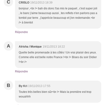
C
CRISLO
19/11/2013 18:39
bonjour ,<br /> bah dis donc t'as mis le paquet , c'est super joli
, le banc j'aime beaucoup aussi , tes reflets n'en parlons pas a
tombé par terre , j'apprécie beaucoup et j'en redemande.<br
/> à bientot
Répondre
A
Alrisha / Monique
19/11/2013 18:22
Quelle belle promenade à tes côtés ! Un vrai plaisir des yeux.
Comme elle est belle notre France !<br /> Bises du soir Didier
!<br />
Répondre
B
By Kri
19/11/2013 17:55
Toutes très belles bien sûr<br /> Mais la première est trop
wouahhh