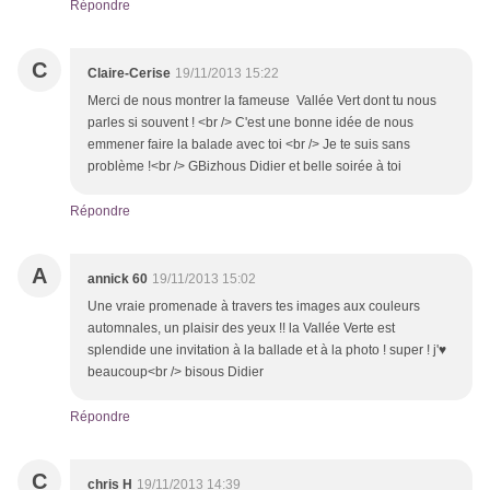
Répondre
C
Claire-Cerise
19/11/2013 15:22
Merci de nous montrer la fameuse Vallée Vert dont tu nous
parles si souvent ! <br /> C'est une bonne idée de nous
emmener faire la balade avec toi <br /> Je te suis sans
problème !<br /> GBizhous Didier et belle soirée à toi
Répondre
A
annick 60
19/11/2013 15:02
Une vraie promenade à travers tes images aux couleurs
automnales, un plaisir des yeux !! la Vallée Verte est
splendide une invitation à la ballade et à la photo ! super ! j'♥
beaucoup<br /> bisous Didier
Répondre
C
chris H
19/11/2013 14:39