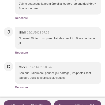
J'aime beaucoup la première et la fougère, splendides!<br />
Bonne journée
Répondre
J
jill bill
19/11/2013 07:29
On merci Didier.... on prend l'air de chez toi... Bises de dame
jill
Répondre
C
Cocci....
19/11/2013 05:47
Bonjour Didiermerci pour ce joli partage , tes photos sont
toujours aussi joliesbises pluvieuses
Répondre