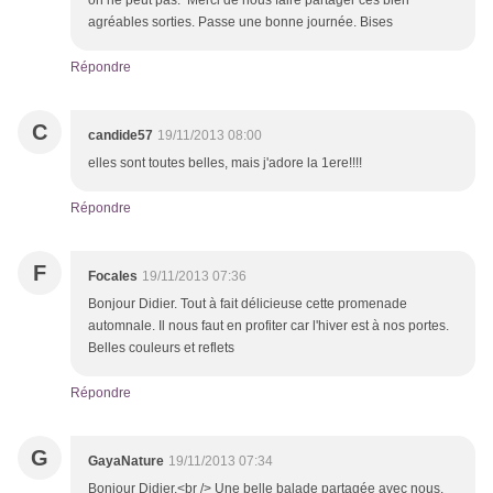
on ne peut pas. Merci de nous faire partager ces bien
agréables sorties. Passe une bonne journée. Bises
Répondre
C
candide57
19/11/2013 08:00
elles sont toutes belles, mais j'adore la 1ere!!!!
Répondre
F
Focales
19/11/2013 07:36
Bonjour Didier. Tout à fait délicieuse cette promenade
automnale. Il nous faut en profiter car l'hiver est à nos portes.
Belles couleurs et reflets
Répondre
G
GayaNature
19/11/2013 07:34
Bonjour Didier,<br /> Une belle balade partagée avec nous.