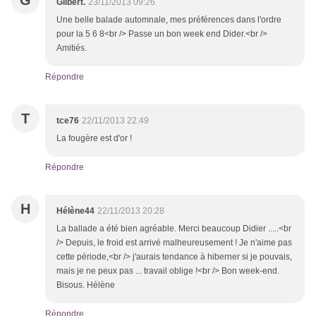
G
Gilbert.
23/11/2013 09:26
Une belle balade automnale, mes préférences dans l'ordre
pour la 5 6 8<br /> Passe un bon week end Dider.<br />
Amitiés.
Répondre
T
tce76
22/11/2013 22:49
La fougère est d'or !
Répondre
H
Hélène44
22/11/2013 20:28
La ballade a été bien agréable. Merci beaucoup Didier .....<br
/> Depuis, le froid est arrivé malheureusement ! Je n'aime pas
cette période,<br /> j'aurais tendance à hiberner si je pouvais,
mais je ne peux pas ... travail oblige !<br /> Bon week-end.
Bisous. Hélène
Répondre