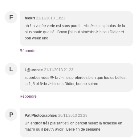
F
feekri
22/11/2013 13:21
ah ! ta vallée verte est sans pareil ...<br /> et tes photos de la
plus haute qualité . Bravo j'ai tout aimé<br /> bisou Didier et
bon week end
Répondre
L
L@urence
21/11/2013 21:23
superbes vues !!!<br /> mes préférées bien que toutes belles :
la 1, 5 et 6<br /> bisous Didier, bonne soirée
Répondre
P
Pat Photographies
20/11/2013 23:29
Un endroit trés plaisant et l on perçoit mieux la richesse en
macro qu il peut y avoir ! Belle fin de semaine