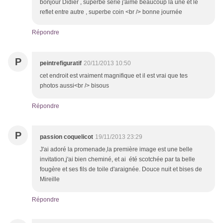
bonjour Didier , superbe série j'aime beaucoup la une et le
reflet entre autre , superbe coin <br /> bonne journée
Répondre
P
peintrefiguratif
20/11/2013 10:50
cet endroit est vraiment magnifique et il est vrai que tes
photos aussi<br /> bisous
Répondre
P
passion coquelicot
19/11/2013 23:29
J'ai adoré la promenade,la première image est une belle
invitation,j'ai bien cheminé, et ai été scotchée par ta belle
fougère et ses fils de toile d'araignée. Douce nuit et bises de
Mireille
Répondre