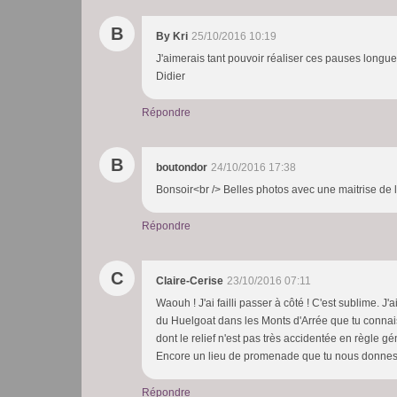
B
By Kri
25/10/2016 10:19
J'aimerais tant pouvoir réaliser ces pauses long
Didier
Répondre
B
boutondor
24/10/2016 17:38
Bonsoir<br /> Belles photos avec une maitrise de l
Répondre
C
Claire-Cerise
23/10/2016 07:11
Waouh ! J'ai failli passer à côté ! C'est sublime. J'
du Huelgoat dans les Monts d'Arrée que tu connai
dont le relief n'est pas très accidentée en règle génér
Encore un lieu de promenade que tu nous donnes, 
Répondre