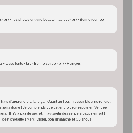
ues<br /> Tes photos ont une beauté magique<br /> Bonne journée
a vitesse lente <br /> Bonne soirée <br /> François
ai hâte d'apprendre à faire ça ! Quant au lieu, il ressemble à notre forêt
s sans doute ! Je comprends que cet endroit soit réputé en Vendée
al. Il n'y a pas de secret, il faut sortir des sentiers battus en fait !
c'est chouette ! Merci Didier, bon dimanche et GBizhous !