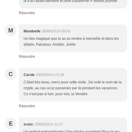
la 9 et l'avant dernière et celle d'avant<br /> bonne journée
Répondre
M
Mandoelle
30/06/2014 09:03
Un lieu magique que tu as su rendre à merveille et dans les
détails. Fabuleux. Amitiés. Joëlle
Répondre
C
Carole
29/06/2014 23:36
C'était très beau, merci pour cette visite. J'ai noté le nom de la
crypte, au cas où je passerais par là pendant les vacances.
Ce n'est pas si loin, pour moi, la Vendée.
Répondre
E
erato:
29/06/2014 21:27
Un endroit extraordinaire ! Des photos superbes! Pour le jeu :