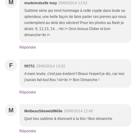
M
mademoiselle may
29/06/2014 13:52
Sublime série qui rend hommage à cette crypte dans toute sa
splendeur, une belle façon de faire parler ces pierres qui nous
contemplent au delà des siècles!! Pour les photos au flash je
dirais: 9, 12,13, 14....<br /> Gros bisous Didier et bon
dimanche<br />
Répondre
F
fifi751
29/06/2014 13:02
A main levée, c'est pas évident !! Bravo l'expert je dis, car moi
j'aurais fait tout flou ! lol<br /> Bon Dimanche !
Répondre
M
MelbeauSiteweb/Mélie
29/06/2014 12:49
Quel lieu sublime & étonnant à la fois ! Bon dimanche
Répondre