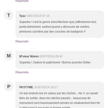
Répondre
T
Tyaz
03/07/2014 07:15
Superbe ! c'est le genre d'architecture que j'affectionne tout
particulièrement, surtout quand y découvre de vieilles
peintures cachées par des couches de badigeon !!
Répondre
M
M'sieur Momo
02/07/2014 09:42
Superbe ! J'adore le patrimoine ! Bonne journée Didier
Répondre
P
PASTYME.
01/07/2014 18:17
Un bel endroit mis en valeur par tes clichés...<br /> on savait
faire du solide, dans les siècles passés....beaucoup de
monument sont heureusement arrivés en relativement bon<br
/> état jusqu'à nous<br /> bonne soirée