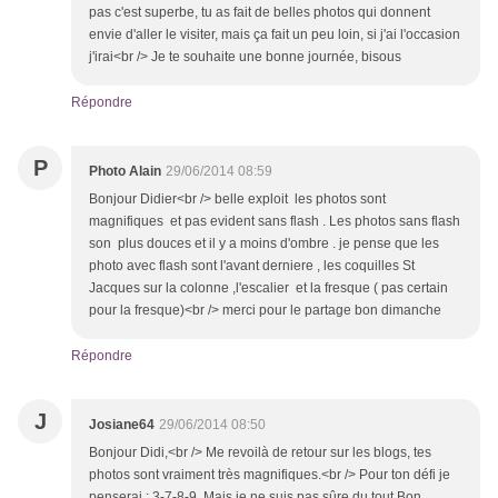
pas c'est superbe, tu as fait de belles photos qui donnent
envie d'aller le visiter, mais ça fait un peu loin, si j'ai l'occasion
j'irai<br /> Je te souhaite une bonne journée, bisous
Répondre
P
Photo Alain
29/06/2014 08:59
Bonjour Didier<br /> belle exploit les photos sont
magnifiques et pas evident sans flash . Les photos sans flash
son plus douces et il y a moins d'ombre . je pense que les
photo avec flash sont l'avant derniere , les coquilles St
Jacques sur la colonne ,l'escalier et la fresque ( pas certain
pour la fresque)<br /> merci pour le partage bon dimanche
Répondre
J
Josiane64
29/06/2014 08:50
Bonjour Didi,<br /> Me revoilà de retour sur les blogs, tes
photos sont vraiment très magnifiques.<br /> Pour ton défi je
penserai : 3-7-8-9. Mais je ne suis pas sûre du tout.Bon