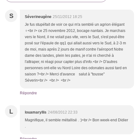
S
Séverineugène
25/11/2012 18:25
Je fus stupéfait de voir ce qui m'a semblé un agrion élégant
♀<br /> ce 25 novembre 2012, bocage nantais. Je marchais
vers le Nord, il ne volait pas vite, vers le Sud, s'est peut-être
posé sur l'épaule de qq1 qui allait aussi vers le Sud, à 2-3 m
de moi, mais après 2 jours de manif contre l'aéroport Notre
dame des landes, plein les pates, je n'ai ni cherché à
l'attraper, ni réagi pour capter plus d'info.<br /> D'autres
personnes ont-elle vu Nord Loire des odonates aussi tard en
saison ?<br /> Merci d'avance salut à "tousse"
Séverin<br /> <br /> <br />
Répondre
L
louamaryllis
24/08/2012 22:33
Magnifique, il semble métallisé . :)<br /> Bon week-end Didier
.