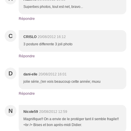
Superbes photos, tout est net, bravo...
Répondre
C
CRISLO
20/08/2012 16:12
3 posture differente 3 joli photo
Répondre
D
dani-elle
20/08/2012 16:01
jolie série, j'en vois beaucoup cette année; muxu
Répondre
N
Nicole59
20/08/2012 12:59
Magnifique!! On a envie de le protéger tant il semble fragile!!
<br /> Bises et bon après-midi Didier.