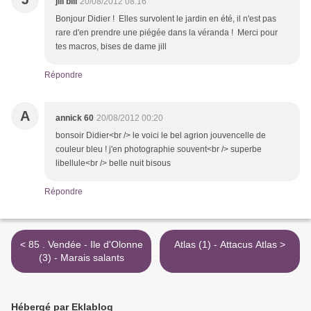
jill bill
20/08/2012 08:16
Bonjour Didier ! Elles survolent le jardin en été, il n'est pas
rare d'en prendre une piégée dans la véranda ! Merci pour
tes macros, bises de dame jill
Répondre
A
annick 60
20/08/2012 00:20
bonsoir Didier<br /> le voici le bel agrion jouvencelle de
couleur bleu ! j'en photographie souvent<br /> superbe
libellule<br /> belle nuit bisous
Répondre
< 85 . Vendée - Ile d'Olonne
Atlas (1) - Attacus Atlas >
(3) - Marais salants
Hébergé par Eklablog