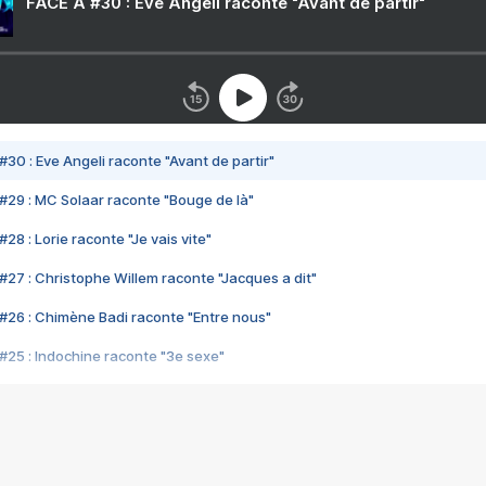
FACE A #30 : Eve Angeli raconte "Avant de partir"
#30 : Eve Angeli raconte "Avant de partir"
#29 : MC Solaar raconte "Bouge de là"
28 : Lorie raconte "Je vais vite"
#27 : Christophe Willem raconte "Jacques a dit"
#26 : Chimène Badi raconte "Entre nous"
#25 : Indochine raconte "3e sexe"
#24 : Zaho raconte "C'est chelou"
#23 : Patrick Bruel raconte "Au café des délices"
#22 : Kyo raconte "Le chemin"