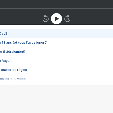
 DayZ
 a 13 ans (et vous l'avez ignoré)
e (littéralement)
im Rayan
 toutes les règles
s les jeux vidéo
us choquant de Rockstar ? - Le scandale BULLY
e plus moche de Steam
du RÊVE tourne au CAUCHEMAR