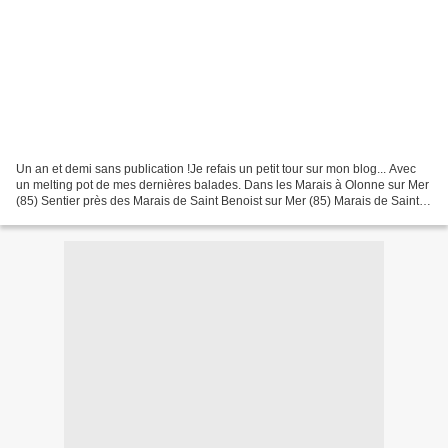
Un an et demi sans publication !Je refais un petit tour sur mon blog... Avec
un melting pot de mes dernières balades. Dans les Marais à Olonne sur Mer
(85) Sentier près des Marais de Saint Benoist sur Mer (85) Marais de Saint
Benoist sur Mer (85) Dans...