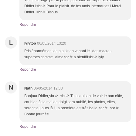
Tu ne ménage pas ta peine pour faire de superbes photos
Didier !<br /> Pour le plaisir de tes amis internautes ! Merci
Didier .<br /> Bisous .
Répondre
L
lylytop
06/05/2014 13:20
Pris énormément de plaisir en venant ici, des macros
superbes comme j'aime<br /> a bientôt<br /> lyly
Répondre
N
Nath
06/05/2014 12:33
Bonjour Didier,<br /> <br /> Tu as raison de voir le bon côté,
car bientôt le mal de doigt sera oublié, les photos, elles,
seront toujours là ! La première est très belle.<br /> <br />
Bonne journée
Répondre