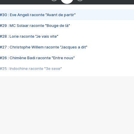
#30 : Eve Angeli raconte "Avant de partir"
#29 : MC Solaar raconte "Bouge de là"
28 : Lorie raconte "Je vais vite"
#27 : Christophe Willem raconte "Jacques a dit"
#26 : Chimène Badi raconte "Entre nous"
#25 : Indochine raconte "3e sexe"
#24 : Zaho raconte "C'est chelou"
#23 : Patrick Bruel raconte "Au café des délices"
#22 : Kyo raconte "Le chemin"
#21 : Nolwenn Leroy raconte "Cassé"
#20 : Patrick Hernandez raconte "Born to be alive"
#19 : Lorie raconte "Près de moi"