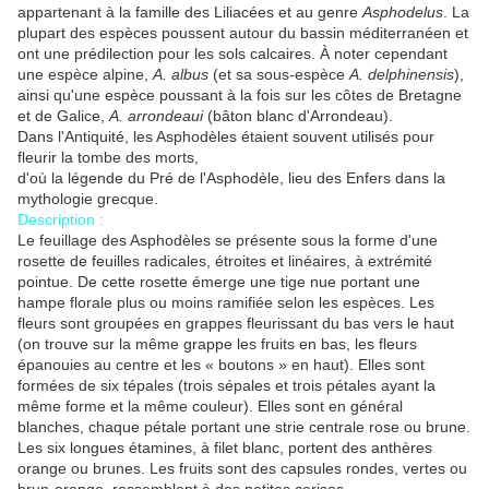
appartenant à la famille des Liliacées et au genre
Asphodelus
. La
plupart des espèces poussent autour du bassin méditerranéen et
ont une prédilection pour les sols calcaires. À noter cependant
une espèce alpine,
A. albus
(et sa sous-espèce
A. delphinensis
),
ainsi qu'une espèce poussant à la fois sur les côtes de Bretagne
et de Galice,
A. arrondeaui
(bâton blanc d'Arrondeau).
Dans l'Antiquité, les Asphodèles étaient souvent utilisés pour
fleurir la tombe des morts,
d'où la légende du Pré de l'Asphodèle, lieu des Enfers dans la
mythologie grecque.
Description :
Le feuillage des Asphodèles se présente sous la forme d'une
rosette de feuilles radicales, étroites et linéaires, à extrémité
pointue. De cette rosette émerge une tige nue portant une
hampe florale plus ou moins ramifiée selon les espèces. Les
fleurs sont groupées en grappes fleurissant du bas vers le haut
(on trouve sur la même grappe les fruits en bas, les fleurs
épanouies au centre et les « boutons » en haut). Elles sont
formées de six tépales (trois sépales et trois pétales ayant la
même forme et la même couleur). Elles sont en général
blanches, chaque pétale portant une strie centrale rose ou brune.
Les six longues étamines, à filet blanc, portent des anthères
orange ou brunes. Les fruits sont des capsules rondes, vertes ou