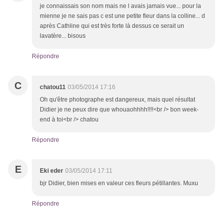
je connaissais son nom mais ne l avais jamais vue... pour la
mienne je ne sais pas c est une petite fleur dans la colline... d
après Cathline qui est très forte là dessus ce serait un
lavatère... bisous
Répondre
C
chatou11
03/05/2014 17:16
Oh qu'être photographe est dangereux, mais quel résultat
Didier je ne peux dire que whouaohhhh!!!!<br /> bon week-
end à toi<br /> chatou
Répondre
E
Eki eder
03/05/2014 17:11
bjr Didier, bien mises en valeur ces fleurs pétillantes. Muxu
Répondre