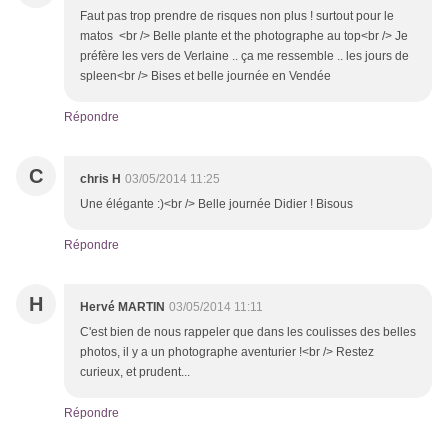
Faut pas trop prendre de risques non plus ! surtout pour le
matos <br /> Belle plante et the photographe au top<br /> Je
préfère les vers de Verlaine .. ça me ressemble .. les jours de
spleen<br /> Bises et belle journée en Vendée
Répondre
C
chris H
03/05/2014 11:25
Une élégante :)<br /> Belle journée Didier ! Bisous
Répondre
H
Hervé MARTIN
03/05/2014 11:11
C'est bien de nous rappeler que dans les coulisses des belles
photos, il y a un photographe aventurier !<br /> Restez
curieux, et prudent...
Répondre