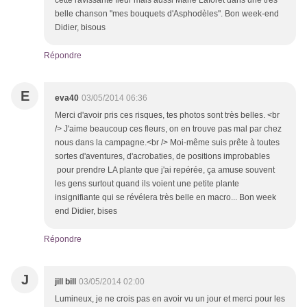
cette ravissante fleur mais aussi Marie Laforêt dans une très
belle chanson "mes bouquets d'Asphodèles". Bon week-end
Didier, bisous
Répondre
E
eva40
03/05/2014 06:36
Merci d'avoir pris ces risques, tes photos sont très belles. <br
/> J'aime beaucoup ces fleurs, on en trouve pas mal par chez
nous dans la campagne.<br /> Moi-même suis prête à toutes
sortes d'aventures, d'acrobaties, de positions improbables
pour prendre LA plante que j'ai repérée, ça amuse souvent
les gens surtout quand ils voient une petite plante
insignifiante qui se révélera très belle en macro... Bon week
end Didier, bises
Répondre
J
jill bill
03/05/2014 02:00
Lumineux, je ne crois pas en avoir vu un jour et merci pour les