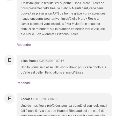
C'est vrai que le résultat est superbe ! <br /> Merci Didier de
nous présenter cette beauté ! <br /> Maintenant, cette fleur
pouvait se prêter à ton APN de bonne grâce <br /> après ces
risque encourus pour arriver jusqu'à elle !<br /> Reste à
savoir comment vont tes doigts ?<br /> Je n'ose imaginer
ceux-ci se refermant sur la branche épineuse !<br /> Aïe, aïe,
aïe !<br /> Bon w-end et GBizhous Didier
Répondre
E
elisa-france
03/05/2014 07:16
Bon toujours sain et sauf !!!! <br /> Bravo pour cette photo. Ce
qu'elle est belle ! Félicitations et merci/ Bises
Répondre
F
Focales
03/05/2014 06:53
Une de mes fleurs préférées pour sa beauté et son look tout à
fait à part. Il n'y a pas que Hugo et Rimbaud qui ont parlé de