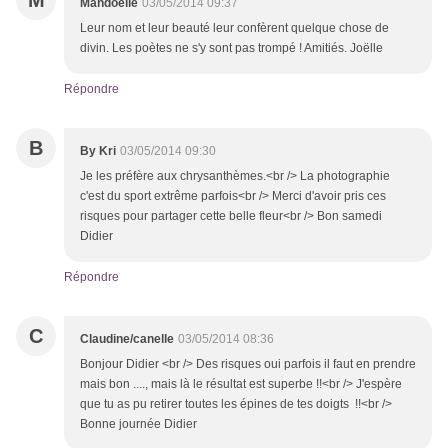
M
Mandoelle
03/05/2014 09:37
Leur nom et leur beauté leur confèrent quelque chose de
divin. Les poètes ne s'y sont pas trompé ! Amitiés. Joëlle
Répondre
B
By Kri
03/05/2014 09:30
Je les préfère aux chrysanthèmes.<br /> La photographie
c'est du sport extrême parfois<br /> Merci d'avoir pris ces
risques pour partager cette belle fleur<br /> Bon samedi
Didier
Répondre
C
Claudine/canelle
03/05/2014 08:36
Bonjour Didier <br /> Des risques oui parfois il faut en prendre
mais bon ...., mais là le résultat est superbe !!<br /> J'espère
que tu as pu retirer toutes les épines de tes doigts !!<br />
Bonne journée Didier