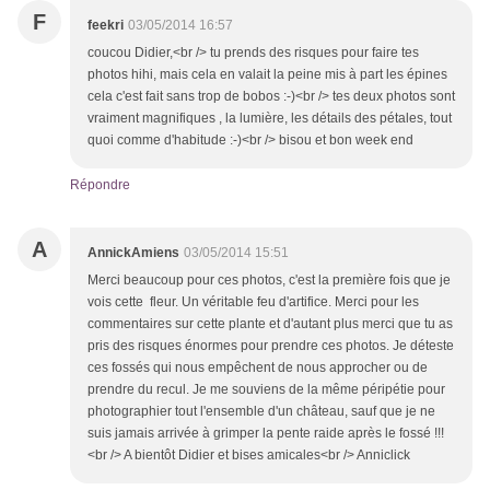
F
feekri
03/05/2014 16:57
coucou Didier,<br /> tu prends des risques pour faire tes
photos hihi, mais cela en valait la peine mis à part les épines
cela c'est fait sans trop de bobos :-)<br /> tes deux photos sont
vraiment magnifiques , la lumière, les détails des pétales, tout
quoi comme d'habitude :-)<br /> bisou et bon week end
Répondre
A
AnnickAmiens
03/05/2014 15:51
Merci beaucoup pour ces photos, c'est la première fois que je
vois cette fleur. Un véritable feu d'artifice. Merci pour les
commentaires sur cette plante et d'autant plus merci que tu as
pris des risques énormes pour prendre ces photos. Je déteste
ces fossés qui nous empêchent de nous approcher ou de
prendre du recul. Je me souviens de la même péripétie pour
photographier tout l'ensemble d'un château, sauf que je ne
suis jamais arrivée à grimper la pente raide après le fossé !!!
<br /> A bientôt Didier et bises amicales<br /> Anniclick