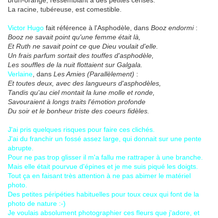
brun-orange, ressemblant à des petites cerises.
La racine, tubéreuse, est comestible.
Victor Hugo
fait référence à l'Asphodèle, dans
Booz endormi
:
Booz ne savait point qu'une femme était là,
Et Ruth ne savait point ce que Dieu voulait d'elle.
Un frais parfum sortait des touffes d'asphodèle,
Les souffles de la nuit flottaient sur Galgala.
Verlaine
, dans
Les Amies (Parallèlement)
:
Et toutes deux, avec des langueurs d'asphodèles,
Tandis qu'au ciel montait la lune molle et ronde,
Savouraient à longs traits l'émotion profonde
Du soir et le bonheur triste des coeurs fidèles.
J'ai pris quelques risques pour faire ces clichés.
J'ai du franchir un fossé assez large, qui donnait sur une pente
abrupte.
Pour ne pas trop glisser il m'a fallu me rattraper à une branche.
Mais elle était pourvue d'épines et je me suis piqué les doigts.
Tout ça en faisant très attention à ne pas abimer le matériel
photo.
Des petites péripéties habituelles pour toux ceux qui font de la
photo de nature :-)
Je voulais absolument photographier ces fleurs que j'adore, et