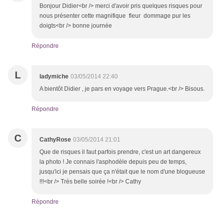
Bonjour Didier<br /> merci d'avoir pris quelques risques pour
nous présenter cette magnifique fleur dommage pur les
doigts<br /> bonne journée
Répondre
L
ladymiche
03/05/2014 22:40
A bientôt Didier , je pars en voyage vers Prague.<br /> Bisous.
Répondre
C
CathyRose
03/05/2014 21:01
Que de risques il faut parfois prendre, c'est un art dangereux
la photo ! Je connais l'asphodèle depuis peu de temps,
jusqu'ici je pensais que ça n'était que le nom d'une blogueuse
!!!<br /> Très belle soirée !<br /> Cathy
Répondre