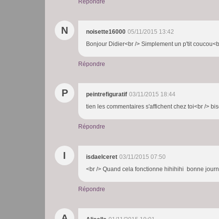
Répondre
N
noisette16000
05/11/2015 13:42
Bonjour Didier<br /> Simplement un p'tit coucou<b
Répondre
P
peintrefiguratif
03/11/2015 18:44
tien les commentaires s'affichent chez toi<br /> bi
Répondre
I
isdaelceret
03/11/2015 07:50
<br /> Quand cela fonctionne hihihihi bonne journée
Répondre
A