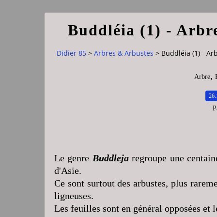
Buddléia (1) - Arbr
Didier 85
>
Arbres & Arbustes
>
Buddléia (1) - Ar
,
Arbre
26.
P
Le genre
Buddleja
regroupe une centaine
d'Asie.
Ce sont surtout des arbustes, plus rarem
ligneuses.
Les feuilles sont en général opposées et l