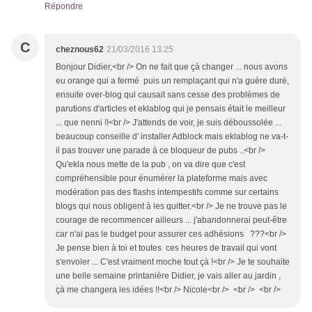
Répondre
C
cheznous62
21/03/2016 13:25
Bonjour Didier,<br /> On ne fait que çà changer ... nous avons
eu orange qui a fermé puis un remplaçant qui n'a guère duré,
ensuite over-blog qui causait sans cesse des problèmes de
parutions d'articles et eklablog qui je pensais était le meilleur
... que nenni !!<br /> J'attends de voir, je suis déboussolée ...
beaucoup conseille d' installer Adblock mais eklablog ne va-t-
il pas trouver une parade à ce bloqueur de pubs ..<br />
Qu'ekla nous mette de la pub , on va dire que c'est
compréhensible pour énumérer la plateforme mais avec
modération pas des flashs intempestifs comme sur certains
blogs qui nous obligent à les quitter.<br /> Je ne trouve pas le
courage de recommencer ailleurs ... j'abandonnerai peut-être
car n'ai pas le budget pour assurer ces adhésions ???<br />
Je pense bien à toi et toutes ces heures de travail qui vont
s'envoler ... C'est vraiment moche tout çà !<br /> Je te souhaite
une belle semaine printanière Didier, je vais aller au jardin ,
çà me changera les idées !!<br /> Nicole<br /> <br /> <br />