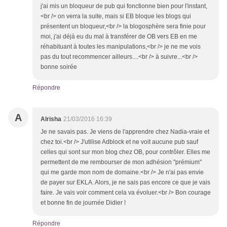
j'ai mis un bloqueur de pub qui fonctionne bien pour l'instant,
<br /> on verra la suite, mais si EB bloque les blogs qui
présentent un bloqueur,<br /> la blogosphère sera finie pour
moi, j'ai déjà eu du mal à transférer de OB vers EB en me
réhabituant à toutes les manipulations,<br /> je ne me vois
pas du tout recommencer ailleurs....<br /> à suivre...<br />
bonne soirée
Répondre
A
Alrisha
21/03/2016 16:39
Je ne savais pas. Je viens de l'apprendre chez Nadia-vraie et
chez toi.<br /> J'utilise Adblock et ne voit aucune pub sauf
celles qui sont sur mon blog chez OB, pour contrôler. Elles me
permettent de me rembourser de mon adhésion "prémium"
qui me garde mon nom de domaine.<br /> Je n'ai pas envie
de payer sur EKLA. Alors, je ne sais pas encore ce que je vais
faire. Je vais voir comment cela va évoluer.<br /> Bon courage
et bonne fin de journée Didier !
Répondre