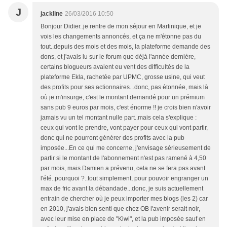
J
jackline
26/03/2016 10:50
Bonjour Didier..je rentre de mon séjour en Martinique, et je
vois les changements annoncés, et ça ne m'étonne pas du
tout..depuis des mois et des mois, la plateforme demande des
dons, et j'avais lu sur le forum que déjà l'année dernière,
certains blogueurs avaient eu vent des difficultés de la
plateforme Ekla, rachetée par UPMC, grosse usine, qui veut
des profits pour ses actionnaires...donc, pas étonnée, mais là
où je m'insurge, c'est le montant demandé pour un prémium
sans pub 9 euros par mois, c'est énorme !! je crois bien n'avoir
jamais vu un tel montant nulle part..mais cela s'explique :
ceux qui vont le prendre, vont payer pour ceux qui vont partir,
donc qui ne pourront générer des profits avec la pub
imposée...En ce qui me concerne, j'envisage sérieusement de
partir si le montant de l'abonnement n'est pas ramené à 4,50
par mois, mais Damien a prévenu, cela ne se fera pas avant
l'été..pourquoi ?..tout simplement, pour pouvoir engranger un
max de fric avant la débandade...donc, je suis actuellement
entrain de chercher où je peux importer mes blogs (les 2) car
en 2010, j'avais bien senti que chez OB l'avenir serait noir,
avec leur mise en place de "Kiwi", et la pub imposée sauf en