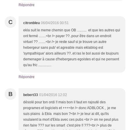
Répondre
C
citronbleu
06/04/2016 00:51
ekla suit le meme chemin que OB ........... et que les autres qui
ont fermé ........<br /> payer ??..pour être dans un endroit
virtuel ?? ........<br /> je reste sauf si je trouve un autre
hebergeur sans pub' et agreable mais eklablog est
'sympathique' alors ailleurs ??..et ras le bol aussi de toujours
demenager à cause d'hebergeurs egoistes et qui ne pensent
qu'au fric ...............
Répondre
B
bebert33
01/04/2016 12:02
désolé pour ton ordi !! mais bon il faut en rajouté des
programes et logiciels et +++<br /> donc ADBLOCK , je me
suis plains à Ekla mais bon ?<br /> je leur ai dit, qu'ils
voulaient la mort d'Ekla avec ces pubs <br /> on ne peut plus
rien faire ??? sur les smart c'est pire !! ???<br /> plus de