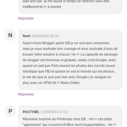
wait and see je me laisse le temps de reflechir sans etre
indifferent<br /> à bientot
Répondre
N
Nath
21/03/2016 18:33
Ayant choisi Blogger après OB je ne suis pas concernée,
mais je vous souhaite bon courage et vous souhaite à tous de
trouver votre solution à chacun.<br /> La capacité de stockage
de blogger est immense et gratuite, certes c'est Google, mais
quand on sait que Flick revend les photos des inscrits (aussi
merdique que FB) et quand on voit le monde qui est dessus,
je me dis que je suis pas mal chez Google ( je navigue en
plus avec un VPN)<br /> Bises Didier
Répondre
P
PASTYME.
21/03/2016 17:13
Mauvaise surprise du Printemps chez EB...<br /> ces pubs
"agressives" qui s'ouvrent d'office sont insupportables...<br />