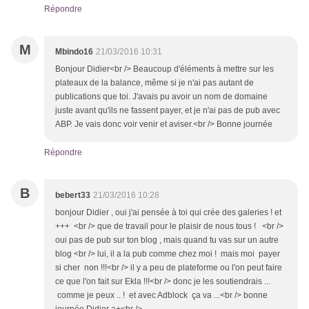
Répondre
M
Mbindo16
21/03/2016 10:31
Bonjour Didier<br /> Beaucoup d'éléments à mettre sur les
plateaux de la balance, même si je n'ai pas autant de
publications que toi. J'avais pu avoir un nom de domaine
juste avant qu'ils ne fassent payer, et je n'ai pas de pub avec
ABP. Je vais donc voir venir et aviser.<br /> Bonne journée
Répondre
B
bebert33
21/03/2016 10:28
bonjour Didier , oui j'ai pensée à toi qui crée des galeries ! et
+++ <br /> que de travail pour le plaisir de nous tous ! <br />
oui pas de pub sur ton blog , mais quand tu vas sur un autre
blog <br /> lui, il a la pub comme chez moi ! mais moi payer
si cher non !!!<br /> il y a peu de plateforme ou l'on peut faire
ce que l'on fait sur Ekla !!!<br /> donc je les soutiendrais ...
comme je peux .. ! et avec Adblock ça va ...<br /> bonne