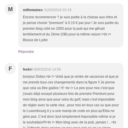
M
milfontaines
31/03/2016 03:19
Encore recommencer ? je suis partie à la chasse aux infos et
je pense choisir "premium" à 0.15 € par jour ! Je suis partie du
premier blog créé en 2005 pour la pub qui me gênait
terriblement et du 2ème (OB) pour la même raison !<br />
Bisous de Lydie
Répondre
F
feekri
30/03/2016 14:56
bonjour Didier,<br /> Voilà que je rentre de vacances et que je
me prends tous ces changements dans la figure !! Je pense
que cela va être galère ! !!! <br /> Le pire pour moi c'est que
j'avais déjà essayé plusieurs fois de prendre Premium pour
mon blog ainsi que pour celui du golf, mais c'est impossible
de régler avec la carte visa , pour moi en tous cas vu que pour
le Luxembourg il y a une manip de code en plus qu'Ekla ne
gère pas. C'est donc tout simplement impossible même si je
le souhaitais!!!!<br /> Mon blog avec de la pub, jamais !....<br