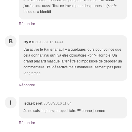
/> J'attends donc encore un peu pour voir où on va sinon
j'arrête tout aussi. Tout ce travail pour des prunes ! :-(<br />
bisou et à bientôt
Répondre
B
By Kri
30/03/2016 14:41
J'ai activé le Partenariat il y a quelques jours pour voir ce que
cela donnait (vu qu'il va être obligatoire)<br /> Horrible! Un
grand placard masque la fenêtre et impossible de déposer un
commentaire. J'ai désactivé mais malheureusement pas pour
longtemps
Répondre
I
isdaelceret
30/03/2016 11:04
Je ne sais toujours pas quoi faire !!!! bonne journée
Répondre