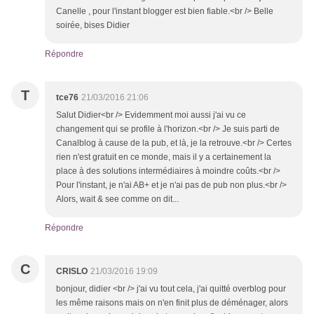
Canelle , pour l'instant blogger est bien fiable.<br /> Belle
soirée, bises Didier
Répondre
T
tce76
21/03/2016 21:06
Salut Didier<br /> Evidemment moi aussi j'ai vu ce
changement qui se profile à l'horizon.<br /> Je suis parti de
Canalblog à cause de la pub, et là, je la retrouve.<br /> Certes
rien n'est gratuit en ce monde, mais il y a certainement la
place à des solutions intermédiaires à moindre coûts.<br />
Pour l'instant, je n'ai AB+ et je n'ai pas de pub non plus.<br />
Alors, wait & see comme on dit...
Répondre
C
CRISLO
21/03/2016 19:09
bonjour, didier <br /> j'ai vu tout cela, j'ai quitté overblog pour
les même raisons mais on n'en finit plus de déménager, alors