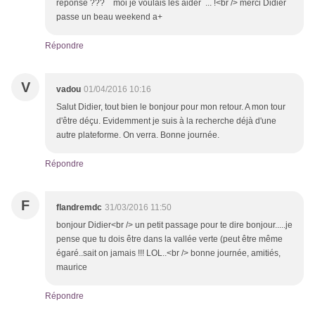
réponse ??? moi je voulais les aider ... !<br /> merci Didier
passe un beau weekend a+
Répondre
V
vadou
01/04/2016 10:16
Salut Didier, tout bien le bonjour pour mon retour. A mon tour
d'être déçu. Evidemment je suis à la recherche déjà d'une
autre plateforme. On verra. Bonne journée.
Répondre
F
flandremdc
31/03/2016 11:50
bonjour Didier<br /> un petit passage pour te dire bonjour.....je
pense que tu dois être dans la vallée verte (peut être même
égaré..sait on jamais !!! LOL..<br /> bonne journée, amitiés,
maurice
Répondre