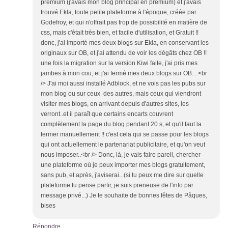
prémium (j'avais mon blog principal en premium) et j'avais
trouvé Ekla, toute petite plateforme à l'époque, créée par
Godefroy, et qui n'offrait pas trop de possibilité en matière de
css, mais c'était très bien, et facile d'utilisation, et Gratuit !!
donc, j'ai importé mes deux blogs sur Ekla, en conservant les
originaux sur OB, et j'ai attendu de voir les dégâts chez OB !!
une fois la migration sur la version Kiwi faite, j'ai pris mes
jambes à mon cou, et j'ai fermé mes deux blogs sur OB....<br
/> J'ai moi aussi installé Adblock, et ne vois pas les pubs sur
mon blog ou sur ceux des autres, mais ceux qui viendront
visiter mes blogs, en arrivant depuis d'autres sites, les
verront..et il paraît que certains encarts couvrent
complètement la page du blog pendant 20 s, et qu'il faut la
fermer manuellement !! c'est cela qui se passe pour les blogs
qui ont actuellement le partenariat publicitaire, et qu'on veut
nous imposer..<br /> Donc, là, je vais faire pareil, chercher
une plateforme où je peux importer mes blogs gratuitement,
sans pub, et après, j'aviserai...(si tu peux me dire sur quelle
plateforme tu pense partir, je suis preneuse de l'info par
message privé...) Je te souhaite de bonnes fêtes de Pâques,
bises
Répondre