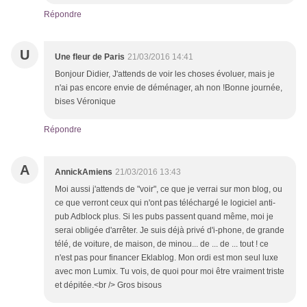
Répondre
U
Une fleur de Paris
21/03/2016 14:41
Bonjour Didier, J'attends de voir les choses évoluer, mais je
n'ai pas encore envie de déménager, ah non !Bonne journée,
bises Véronique
Répondre
A
AnnickAmiens
21/03/2016 13:43
Moi aussi j'attends de "voir", ce que je verrai sur mon blog, ou
ce que verront ceux qui n'ont pas téléchargé le logiciel anti-
pub Adblock plus. Si les pubs passent quand même, moi je
serai obligée d'arrêter. Je suis déjà privé d'i-phone, de grande
télé, de voiture, de maison, de minou... de ... de ... tout ! ce
n'est pas pour financer Eklablog. Mon ordi est mon seul luxe
avec mon Lumix. Tu vois, de quoi pour moi être vraiment triste
et dépitée.<br /> Gros bisous