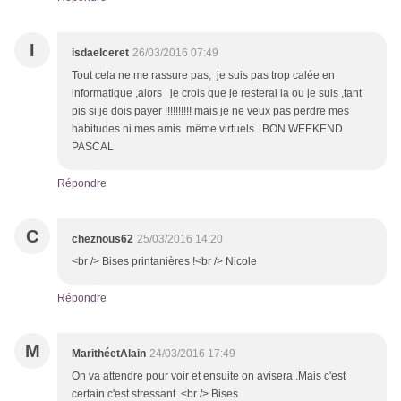
I
isdaelceret
26/03/2016 07:49
Tout cela ne me rassure pas, je suis pas trop calée en
informatique ,alors je crois que je resterai la ou je suis ,tant
pis si je dois payer !!!!!!!!!! mais je ne veux pas perdre mes
habitudes ni mes amis même virtuels BON WEEKEND
PASCAL
Répondre
C
cheznous62
25/03/2016 14:20
<br /> Bises printanières !<br /> Nicole
Répondre
M
MarithéetAlain
24/03/2016 17:49
On va attendre pour voir et ensuite on avisera .Mais c'est
certain c'est stressant .<br /> Bises