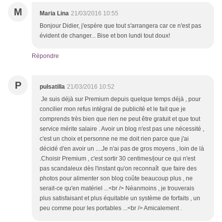
M
Maria Lina
21/03/2016 10:55
Bonjour Didier, j'espère que tout s'arrangera car ce n'est pas
évident de changer... Bise et bon lundi tout doux!
Répondre
P
pulsatilla
21/03/2016 10:52
Je suis déjà sur Premium depuis quelque temps déjà , pour
concilier mon refus intégral de publicité et le fait que je
comprends très bien que rien ne peut être gratuit et que tout
service mérite salaire . Avoir un blog n'est pas une nécessité ,
c'est un choix et personne ne me doit rien parce que j'ai
décidé d'en avoir un ....Je n'ai pas de gros moyens , loin de là
.Choisir Premium , c'est sortir 30 centimes/jour ce qui n'est
pas scandaleux dès l'instant qu'on reconnaît que faire des
photos pour alimenter son blog coûte beaucoup plus , ne
serait-ce qu'en matériel ...<br /> Néanmoins , je trouverais
plus satisfaisant et plus équitable un système de forfaits , un
peu comme pour les portables ...<br /> Amicalement .