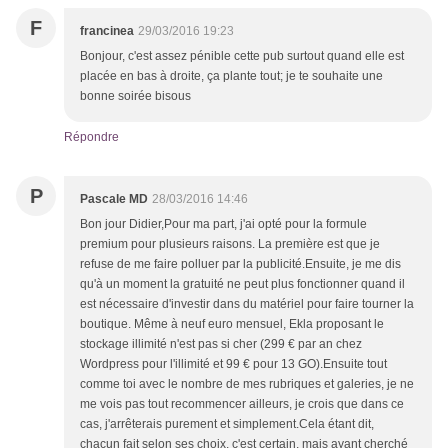
F
francinea
29/03/2016 19:23
Bonjour, c'est assez pénible cette pub surtout quand elle est
placée en bas à droite, ça plante tout; je te souhaite une
bonne soirée bisous
Répondre
P
Pascale MD
28/03/2016 14:46
Bon jour Didier,Pour ma part, j'ai opté pour la formule
premium pour plusieurs raisons. La première est que je
refuse de me faire polluer par la publicité.Ensuite, je me dis
qu'à un moment la gratuité ne peut plus fonctionner quand il
est nécessaire d'investir dans du matériel pour faire tourner la
boutique. Même à neuf euro mensuel, Ekla proposant le
stockage illimité n'est pas si cher (299 € par an chez
Wordpress pour l'illimité et 99 € pour 13 GO).Ensuite tout
comme toi avec le nombre de mes rubriques et galeries, je ne
me vois pas tout recommencer ailleurs, je crois que dans ce
cas, j'arrêterais purement et simplement.Cela étant dit,
chacun fait selon ses choix, c'est certain, mais ayant cherché