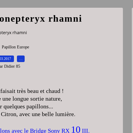
Gonepteryx rhamni
epteryx rhamni
,
Papillon Europe
03.2017
…
ar Didier 85
faisait très beau et chaud !
e une longue sortie nature,
r quelques papillons...
 Citron, avec une belle lumière.
10
llons avec le Bridge Sony RX
III.