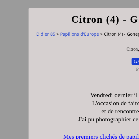
Citron (4) - 
Didier 85
>
Papillons d'Europe
>
Citron (4) - Gon
Citron
12.
P
Vendredi dernier il 
L'occasion de fair
et de rencontre
J'ai pu photographier ce
Mes premiers clichés de papi