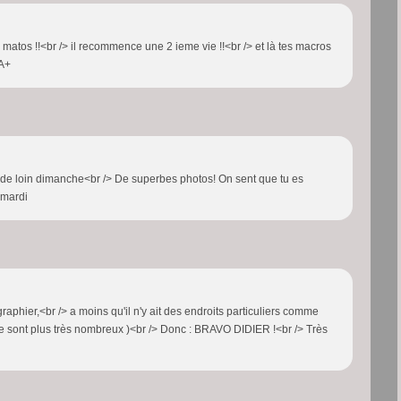
 matos !!<br /> il recommence une 2 ieme vie !!<br /> et là tes macros
 A+
 un de loin dimanche<br /> De superbes photos! On sent que tu es
 mardi
ographier,<br /> a moins qu'il n'y ait des endroits particuliers comme
 ne sont plus très nombreux )<br /> Donc : BRAVO DIDIER !<br /> Très