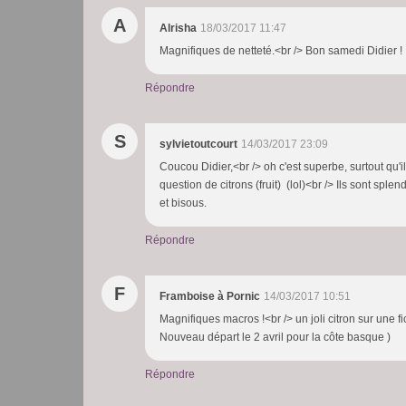
A
Alrisha
18/03/2017 11:47
Magnifiques de netteté.<br /> Bon samedi Didier !
Répondre
S
sylvietoutcourt
14/03/2017 23:09
Coucou Didier,<br /> oh c'est superbe, surtout qu'il s
question de citrons (fruit) (lol)<br /> Ils sont sple
et bisous.
Répondre
F
Framboise à Pornic
14/03/2017 10:51
Magnifiques macros !<br /> un joli citron sur une 
Nouveau départ le 2 avril pour la côte basque )
Répondre