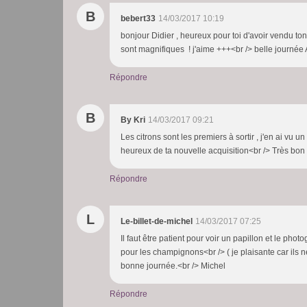
B
bebert33
14/03/2017 10:19
bonjour Didier , heureux pour toi d'avoir vendu ton
sont magnifiques ! j'aime +++<br /> belle journée
Répondre
B
By Kri
14/03/2017 09:21
Les citrons sont les premiers à sortir , j'en ai vu
heureux de ta nouvelle acquisition<br /> Très bon
Répondre
L
Le-billet-de-michel
14/03/2017 07:25
Il faut être patient pour voir un papillon et le phot
pour les champignons<br /> ( je plaisante car ils
bonne journée.<br /> Michel
Répondre