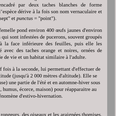
 encadré par deux taches blanches de forme
 l’espèce dérive à la fois son nom vernaculaire et
sept" et
punctus
= "point").
 femelle pond environ 400 œufs jaunes d'environ
s qui sont infestées de pucerons, souvent groupés
 la face inférieure des feuilles, puis elle les
é avec des taches orange et noires, ornées de
 de vie et un habitat similaire à l'adulte.
f fois à la seconde, lui permettant d'effectuer de
tude (jusqu'à 2 000 mètres d'altitude). Elle se
e) une partie de l'été et en automne-hiver sous
ol, humus, écorce, maison) pour réapparaitre au
hénomène d'estivo-hivernation.
 rongeurs, des oiseaux et les araignées thomises.