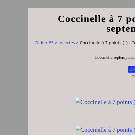
Coccinelle à 7 po
septe
Didier 85
>
Insectes
>
Coccinelle à 7 points (1) -
Coccinella septempunct
25.
P