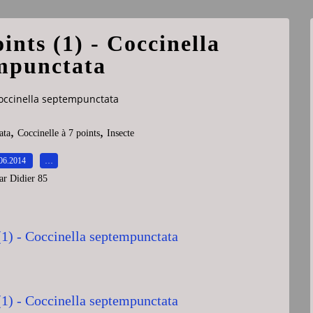
ints (1) - Coccinella
mpunctata
 Coccinella septempunctata
,
,
ata
Coccinelle à 7 points
Insecte
06.2014
…
ar Didier 85