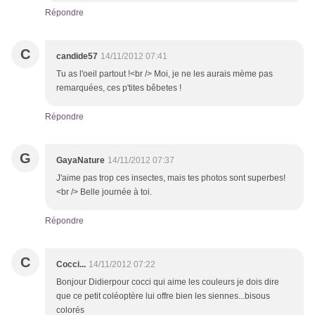
Répondre
C
candide57
14/11/2012 07:41
Tu as l'oeil partout !<br /> Moi, je ne les aurais mème pas
remarquées, ces p'tites bêbetes !
Répondre
G
GayaNature
14/11/2012 07:37
J'aime pas trop ces insectes, mais tes photos sont superbes!
<br /> Belle journée à toi.
Répondre
C
Cocci...
14/11/2012 07:22
Bonjour Didierpour cocci qui aime les couleurs je dois dire
que ce petit coléoptère lui offre bien les siennes...bisous
colorés