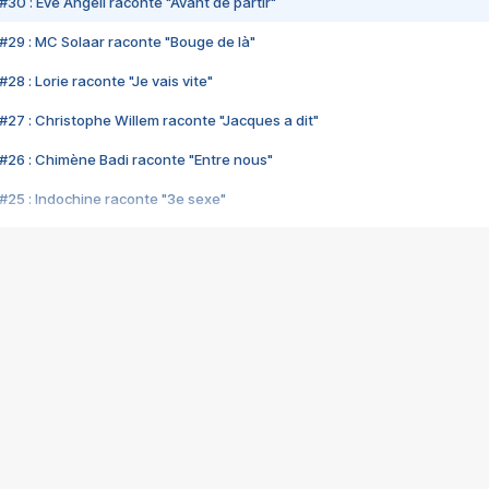
#30 : Eve Angeli raconte "Avant de partir"
#29 : MC Solaar raconte "Bouge de là"
28 : Lorie raconte "Je vais vite"
#27 : Christophe Willem raconte "Jacques a dit"
#26 : Chimène Badi raconte "Entre nous"
#25 : Indochine raconte "3e sexe"
#24 : Zaho raconte "C'est chelou"
#23 : Patrick Bruel raconte "Au café des délices"
#22 : Kyo raconte "Le chemin"
#21 : Nolwenn Leroy raconte "Cassé"
#20 : Patrick Hernandez raconte "Born to be alive"
#19 : Lorie raconte "Près de moi"
#18 : Michael Jones raconte "A nos actes manqués" (avec Jean-Jacque