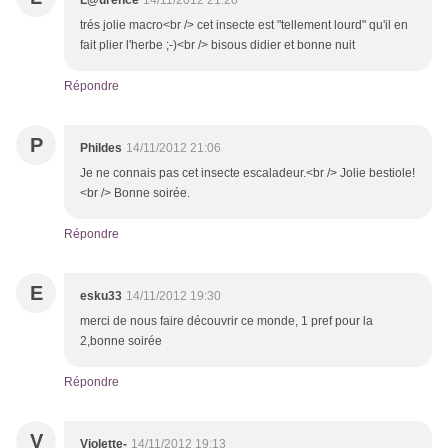
L@urence
14/11/2012 21:20
trés jolie macro<br /> cet insecte est "tellement lourd" qu'il en
fait plier l'herbe ;-)<br /> bisous didier et bonne nuit
Répondre
P
Phildes
14/11/2012 21:06
Je ne connais pas cet insecte escaladeur.<br /> Jolie bestiole!
<br /> Bonne soirée.
Répondre
E
esku33
14/11/2012 19:30
merci de nous faire découvrir ce monde, 1 pref pour la
2,bonne soirée
Répondre
V
Violette-
14/11/2012 19:13