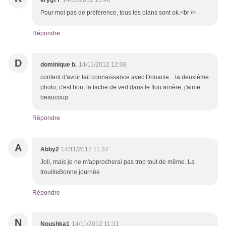
kryg77
14/11/2012 13:46
Pour moi pas de préférence, tous les plans sont ok.<br />
Répondre
D
dominique b.
14/11/2012 12:08
content d'avoir fait connaissance avec Donacie.. la deuxième
photo, c'est bon, la tache de vert dans le flou arrière, j'aime
beaucoup
Répondre
A
Abby2
14/11/2012 11:37
Joli, mais je ne m'approcherai pas trop tout de même. La
trouilleBonne journée
Répondre
N
Noushka1
14/11/2012 11:31