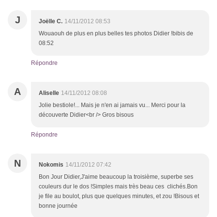
J
Joëlle C.
14/11/2012 08:53
Wouaouh de plus en plus belles tes photos Didier !bibis de
08:52
Répondre
A
Aliselle
14/11/2012 08:08
Jolie bestiole!... Mais je n'en ai jamais vu... Merci pour la
découverte Didier<br /> Gros bisous
Répondre
N
Nokomis
14/11/2012 07:42
Bon Jour Didier,J'aime beaucoup la troisième, superbe ses
couleurs dur le dos !Simples mais très beau ces clichés.Bon
je file au boulot, plus que quelques minutes, et zou !Bisous et
bonne journée