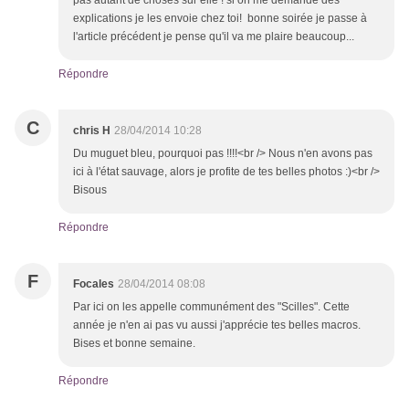
pas autant de choses sur elle ! si on me demande des
explications je les envoie chez toi! bonne soirée je passe à
l'article précédent je pense qu'il va me plaire beaucoup...
Répondre
C
chris H
28/04/2014 10:28
Du muguet bleu, pourquoi pas !!!!<br /> Nous n'en avons pas
ici à l'état sauvage, alors je profite de tes belles photos :)<br />
Bisous
Répondre
F
Focales
28/04/2014 08:08
Par ici on les appelle communément des "Scilles". Cette
année je n'en ai pas vu aussi j'apprécie tes belles macros.
Bises et bonne semaine.
Répondre