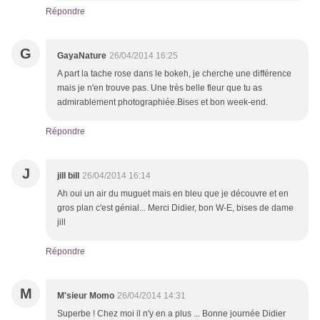
Répondre
G
GayaNature
26/04/2014 16:25
A part la tache rose dans le bokeh, je cherche une différence
mais je n'en trouve pas. Une très belle fleur que tu as
admirablement photographiée.Bises et bon week-end.
Répondre
J
jill bill
26/04/2014 16:14
Ah oui un air du muguet mais en bleu que je découvre et en
gros plan c'est génial... Merci Didier, bon W-E, bises de dame
jill
Répondre
M
M'sieur Momo
26/04/2014 14:31
Superbe ! Chez moi il n'y en a plus ... Bonne journée Didier