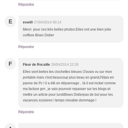
Répondre
E
eva40
27/04/2014 00:14
Merci pour ces très belles photos.Elles ont une bien jolie
coiffure Bises Didier
Répondre
F
Fleur de Rocaille
26/04/2014 22:28
Elles sont belles tes clochettes bleues !J'avais vu sur mon
portable mais c'est beaucoup plus beau en grandJ'étais en
panne de Pc ! il a été en dépannage .. là il est nickel comme
ma facture grrr.. je vais pourvoir repasser sur les blogs et
mettre un article pour lundiBises Didierpas de bol pour les
vacances scolaires ! temps minable dommage !
Répondre