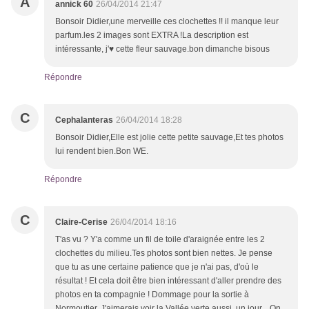
A
annick 60
26/04/2014 21:47
Bonsoir Didier,une merveille ces clochettes !! il manque leur
parfum.les 2 images sont EXTRA !La description est
intéressante, j'♥ cette fleur sauvage.bon dimanche bisous
Répondre
C
Cephalanteras
26/04/2014 18:28
Bonsoir Didier,Elle est jolie cette petite sauvage,Et tes photos
lui rendent bien.Bon WE.
Répondre
C
Claire-Cerise
26/04/2014 18:16
T'as vu ? Y'a comme un fil de toile d'araignée entre les 2
clochettes du milieu.Tes photos sont bien nettes. Je pense
que tu as une certaine patience que je n'ai pas, d'où le
résultat ! Et cela doit être bien intéressant d'aller prendre des
photos en ta compagnie ! Dommage pour la sortie à
Normoutier. J'aimerais voir la Vallée verte aussi, un jour... On