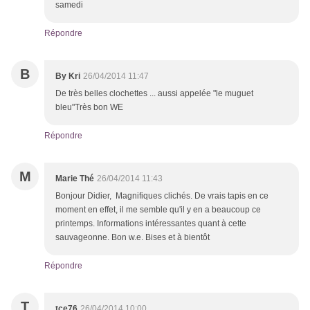
samedi
Répondre
B
By Kri
26/04/2014 11:47
De très belles clochettes ... aussi appelée "le muguet
bleu"Très bon WE
Répondre
M
Marie Thé
26/04/2014 11:43
Bonjour Didier, Magnifiques clichés. De vrais tapis en ce
moment en effet, il me semble qu'il y en a beaucoup ce
printemps. Informations intéressantes quant à cette
sauvageonne. Bon w.e. Bises et à bientôt
Répondre
T
tce76
26/04/2014 10:00