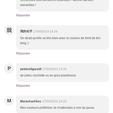
Vos photos sont denses et soyeuses ! Tamron fait des
merveilles !
Répondre
我
我的名字
27/04/2014 14:24
On dirait qu'elle va très bien avec la couleur de fond de ton
blog :)
Répondre
P
peintrefiguratif
27/04/2014 13:34
de jolies clochette vu en gros planbisous
Répondre
M
MarieAuxFées
27/04/2014 10:28
Mes couleurs préférées.Je m'attendais à voir du jaune.