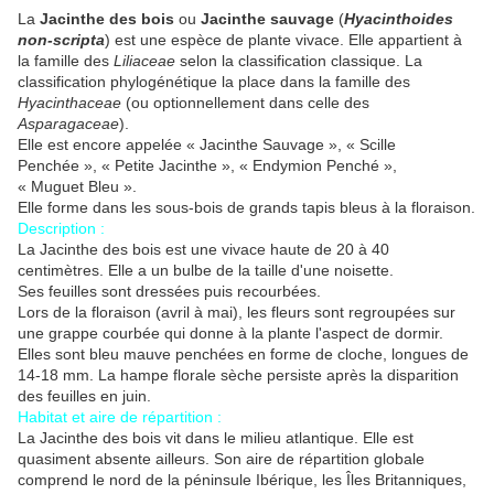
La
Jacinthe des bois
ou
Jacinthe sauvage
(
Hyacinthoides
non-scripta
) est une espèce de plante vivace. Elle appartient à
la famille des
Liliaceae
selon la classification classique. La
classification phylogénétique la place dans la famille des
Hyacinthaceae
(ou optionnellement dans celle des
Asparagaceae
).
Elle est encore appelée « Jacinthe Sauvage », « Scille
Penchée », « Petite Jacinthe », « Endymion Penché »,
« Muguet Bleu ».
Elle forme dans les sous-bois de grands tapis bleus à la floraison.
Description :
La Jacinthe des bois est une vivace haute de 20 à 40
centimètres. Elle a un bulbe de la taille d'une noisette.
Ses feuilles sont dressées puis recourbées.
Lors de la floraison (avril à mai), les fleurs sont regroupées sur
une grappe courbée qui donne à la plante l'aspect de dormir.
Elles sont bleu mauve penchées en forme de cloche, longues de
14-
18 mm
. La hampe florale sèche persiste après la disparition
des feuilles en juin.
Habitat et aire de répartition :
La Jacinthe des bois vit dans le milieu atlantique. Elle est
quasiment absente ailleurs. Son aire de répartition globale
comprend le nord de la péninsule Ibérique, les Îles Britanniques,