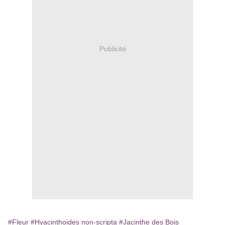
Publicité
#Fleur
#Hyacinthoides non-scripta
#Jacinthe des Bois