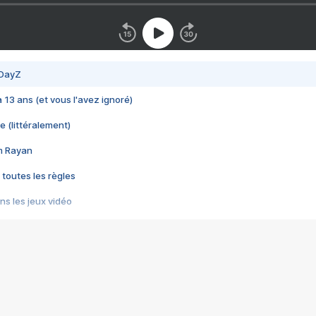
 DayZ
 a 13 ans (et vous l'avez ignoré)
e (littéralement)
im Rayan
 toutes les règles
s les jeux vidéo
us choquant de Rockstar ? - Le scandale BULLY
e plus moche de Steam
du RÊVE tourne au CAUCHEMAR
pendant 8 heures