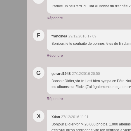
J'arrive un peu tard ici...<br /> Bonne fin d'année
Répondre
F
francinea
29/12/2016 17:09
Bonjour, je te souhaite de bonnes fêtes de fin d'a
Répondre
G
gerard1948
27/12/2016 20:50
Bonsoir Didier,<br /> il est bien sympa ce Père No
tes albums sur Flickr. (J'ai également une galerie)
Répondre
X
Xtian
27/12/2016 11:11
Bonjour Didier<br /> 20.000 photos, 1.000 albums e
c'est vrai qu'on additionne vite (en vérifiant je vi