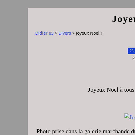
Joye
Didier 85
>
Divers
>
Joyeux Noël !
23.
P
Joyeux Noël à tous 
Photo prise dans la galerie marchande 