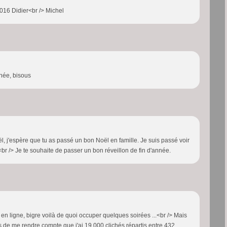
 2016 Didier<br /> Michel
nnée, bisous
ël, j'espère que tu as passé un bon Noël en famille. Je suis passé voir
<br /> Je te souhaite de passer un bon réveillon de fin d'année.
n ligne, bigre voilà de quoi occuper quelques soirées ...<br /> Mais
ens de me rendre compte que j'ai 19.000 clichés répartis entre 432