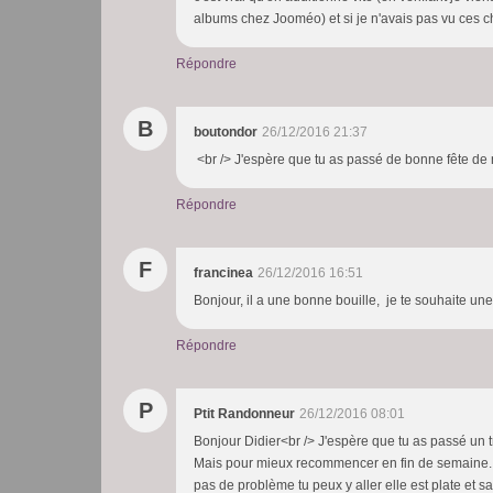
albums chez Jooméo) et si je n'avais pas vu ces ch
Répondre
B
boutondor
26/12/2016 21:37
<br /> J'espère que tu as passé de bonne fête de 
Répondre
F
francinea
26/12/2016 16:51
Bonjour, il a une bonne bouille, je te souhaite un
Répondre
P
Ptit Randonneur
26/12/2016 08:01
Bonjour Didier<br /> J'espère que tu as passé un 
Mais pour mieux recommencer en fin de semaine. 
pas de problème tu peux y aller elle est plate et s