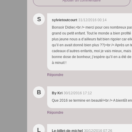
Ajouter un commentaire
S
sylvietoutcourt
31/12/2016 00:14
Bonsoir Didier,<br /> merci pour ces nombreux pas
grand ou petit enfant. Tout le monde a bien profité 
plus jeune nous a d’ailleurs fait bien rigoler car 
qu’il en avait donné bien plus ??)<br /> Après un 
cadeaux d’autres enfants, moi je vais mieux, mais
bonne dose de bonheur, j’espère qu’il en a été de
à minuit !
Répondre
B
By Kri
30/12/2016 17:12
Que 2016 se termine en beauté!<br /> A bientôt e
Répondre
L
Le-billet-de-michel
30/12/2016 07:26