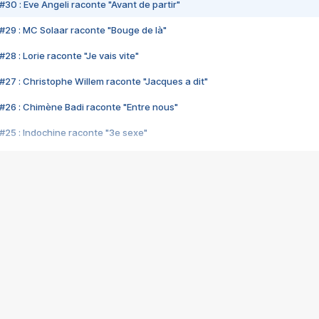
#30 : Eve Angeli raconte "Avant de partir"
#29 : MC Solaar raconte "Bouge de là"
28 : Lorie raconte "Je vais vite"
#27 : Christophe Willem raconte "Jacques a dit"
#26 : Chimène Badi raconte "Entre nous"
#25 : Indochine raconte "3e sexe"
#24 : Zaho raconte "C'est chelou"
#23 : Patrick Bruel raconte "Au café des délices"
#22 : Kyo raconte "Le chemin"
#21 : Nolwenn Leroy raconte "Cassé"
#20 : Patrick Hernandez raconte "Born to be alive"
#19 : Lorie raconte "Près de moi"
#18 : Michael Jones raconte "A nos actes manqués" (avec Jean-Jacque