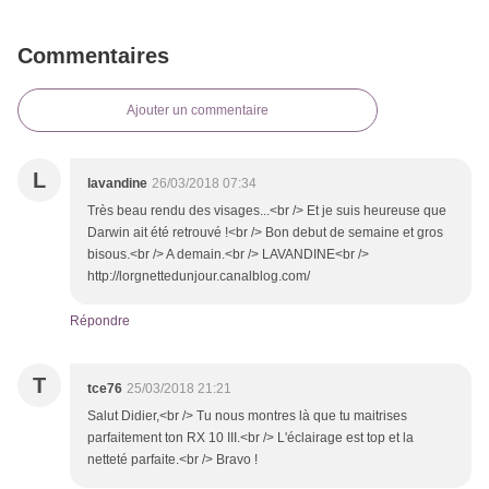
Commentaires
Ajouter un commentaire
L
lavandine
26/03/2018 07:34
Très beau rendu des visages...<br /> Et je suis heureuse que
Darwin ait été retrouvé !<br /> Bon debut de semaine et gros
bisous.<br /> A demain.<br /> LAVANDINE<br />
http://lorgnettedunjour.canalblog.com/
Répondre
T
tce76
25/03/2018 21:21
Salut Didier,<br /> Tu nous montres là que tu maitrises
parfaitement ton RX 10 III.<br /> L'éclairage est top et la
netteté parfaite.<br /> Bravo !