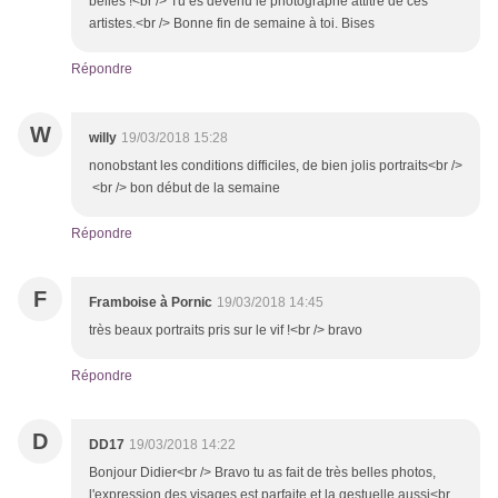
belles !<br /> Tu es devenu le photographe attitré de ces
artistes.<br /> Bonne fin de semaine à toi. Bises
Répondre
W
willy
19/03/2018 15:28
nonobstant les conditions difficiles, de bien jolis portraits<br />
<br /> bon début de la semaine
Répondre
F
Framboise à Pornic
19/03/2018 14:45
très beaux portraits pris sur le vif !<br /> bravo
Répondre
D
DD17
19/03/2018 14:22
Bonjour Didier<br /> Bravo tu as fait de très belles photos,
l'expression des visages est parfaite et la gestuelle aussi<br