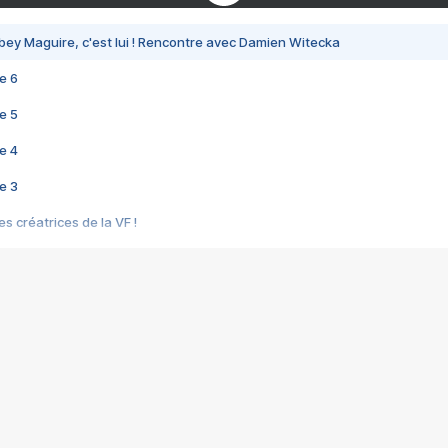
bey Maguire, c'est lui ! Rencontre avec Damien Witecka
e 6
e 5
e 4
e 3
s créatrices de la VF !
e 2
e 1
e Mektoub My Love arrive enfin ! Rencontre avec Shaïn Boumedine et Sal
i : après Toni en famille
elle réalise le bouleversant Dites lui que je l'aime
ais ! Rencontre autour de Vie privée de Rebecca Zlotowski