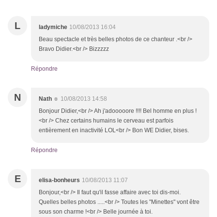
L
ladymiche
10/08/2013 16:04
Beau spectacle et très belles photos de ce chanteur .<br />
Bravo Didier.<br /> Bizzzzz
Répondre
N
Nath ☼
10/08/2013 14:58
Bonjour Didier,<br /> Ah j'adooooore !!!! Bel homme en plus !
<br /> Chez certains humains le cerveau est parfois
entièrement en inactivité LOL<br /> Bon WE Didier, bises.
Répondre
E
elisa-bonheurs
10/08/2013 11:07
Bonjour,<br /> Il faut qu'il fasse affaire avec toi dis-moi.
Quelles belles photos .....<br /> Toutes les "Minettes" vont être
sous son charme !<br /> Belle journée à toi.