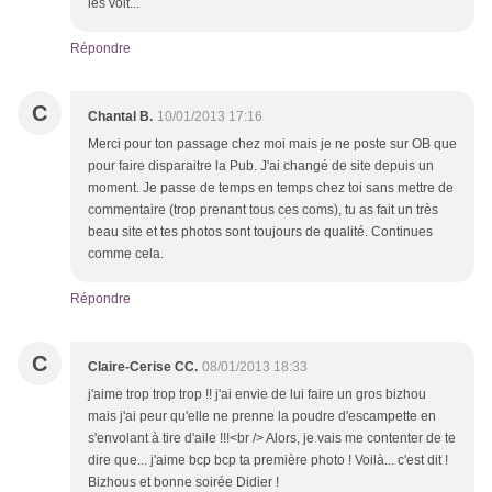
les voit...
Répondre
C
Chantal B.
10/01/2013 17:16
Merci pour ton passage chez moi mais je ne poste sur OB que
pour faire disparaitre la Pub. J'ai changé de site depuis un
moment. Je passe de temps en temps chez toi sans mettre de
commentaire (trop prenant tous ces coms), tu as fait un très
beau site et tes photos sont toujours de qualité. Continues
comme cela.
Répondre
C
Claire-Cerise CC.
08/01/2013 18:33
j'aime trop trop trop !! j'ai envie de lui faire un gros bizhou
mais j'ai peur qu'elle ne prenne la poudre d'escampette en
s'envolant à tire d'aile !!!<br /> Alors, je vais me contenter de te
dire que... j'aime bcp bcp ta première photo ! Voilà... c'est dit !
Bizhous et bonne soirée Didier !