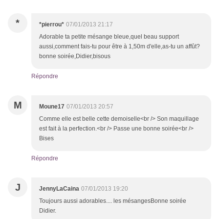
*
*pierrou*
07/01/2013 21:17
Adorable ta petite mésange bleue,quel beau support
aussi,comment fais-tu pour être à 1,50m d'elle,as-tu un affût?
bonne soirée,Didier,bisous
Répondre
M
Moune17
07/01/2013 20:57
Comme elle est belle cette demoiselle<br /> Son maquillage
est fait à la perfection.<br /> Passe une bonne soirée<br />
Bises
Répondre
J
JennyLaCaina
07/01/2013 19:20
Toujours aussi adorables.... les mésangesBonne soirée
Didier.