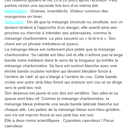
Les oisillons quittent le nid 19 à 20 jours après l’éclosion. Peut
parfois nicher une seconde fois lors d’un même été.
Alimentation
: Graines, invertébrés. Visiteur commun des
mangeoires en hiver.
Sons émis
: On dit que la mésange zinzinule ou zinzibule, son cri
devient strident à l'approche d'un danger, elle avertit ainsi ses
proches ou cherche à intimider ses adversaires, comme la
mésange charbonnière. Le plus souvent un « tii-tii-ti-é ». Son
chant est un phrasé mélodieux et joyeux.
La mésange bleue est nettement plus petite que la mésange
charbonnière. Sa calotte est bleu ciel et elle n’arbore pas la large
bande noire médiane dans le sens de la longueur qu’exhibe la
mésange charbonnière. Sa face est surtout blanche avec une
étroite bande oculaire noirâtre qui devient bleuâtre foncé à
l’arrière de l’œil, et qui s’élargit à l’arrière du cou. Cette bande
croise une autre strie bleu foncé qui entoure son cou et se dirige
vers le petit bec noir.
Son dessous est jaune et son dos est verdâtre. Ses ailes et sa
queue sont bleu vif. Comme la mésange charbonnière, la
mésange bleue présente une seule bande latérale blanche sur
chaque aile. Les pattes de la mésange bleue sont bleu-grisâtre,
son iris est marron foncé et son petit bec est noir.
Elle a deux noms scientifiques : Cyanistes caeruleus / Parus
caeruleus