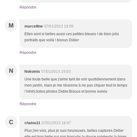
Répondre
M
marcelline
07/01/2013 19:09
Elles sont si belles aussi ces petites bleues ! de bien jolis
portraits que voilà ! bisous Didier
Répondre
N
Nokomis
07/01/2013 19:03
Une toute belle que j'aime tant de voir quotidiennement dans
mon jardin, mais je me réisonne à ne pas cliquer tout le temps
! hihihiJolies photos Didier.Bisous et bonne soirée
Répondre
C
chatou11
07/01/2013 18:47
Plus j'en vois, plus je suis heureuses, belles captures Didier
elle est trop belle sur son tronc<br /> douce soirée<br /> bises