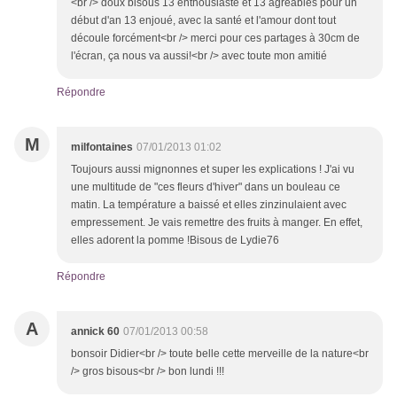
<br /> doux bisous 13 enthousiaste et 13 agréables pour un
début d'an 13 enjoué, avec la santé et l'amour dont tout
découle forcément<br /> merci pour ces partages à 30cm de
l'écran, ça nous va aussi!<br /> avec toute mon amitié
Répondre
M
milfontaines
07/01/2013 01:02
Toujours aussi mignonnes et super les explications ! J'ai vu
une multitude de "ces fleurs d'hiver" dans un bouleau ce
matin. La température a baissé et elles zinzinulaient avec
empressement. Je vais remettre des fruits à manger. En effet,
elles adorent la pomme !Bisous de Lydie76
Répondre
A
annick 60
07/01/2013 00:58
bonsoir Didier<br /> toute belle cette merveille de la nature<br
/> gros bisous<br /> bon lundi !!!