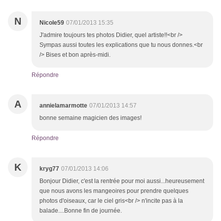
N
Nicole59
07/01/2013 15:35
J'admire toujours tes photos Didier, quel artiste!!<br />
Sympas aussi toutes les explications que tu nous donnes.<br
/> Bises et bon après-midi.
Répondre
A
annielamarmotte
07/01/2013 14:57
bonne semaine magicien des images!
Répondre
K
kryg77
07/01/2013 14:06
Bonjour Didier, c'est la rentrée pour moi aussi...heureusement
que nous avons les mangeoires pour prendre quelques
photos d'oiseaux, car le ciel gris<br /> n'incite pas à la
balade....Bonne fin de journée.