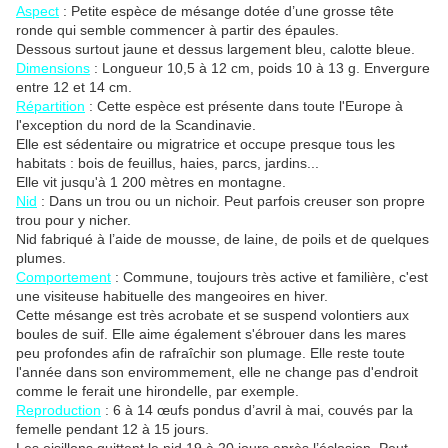
Aspect
: Petite espèce de mésange dotée d’une grosse tête
ronde qui semble commencer à partir des épaules.
Dessous surtout jaune et dessus largement bleu, calotte bleue.
Dimensions
: Longueur 10,5 à 12 cm, poids 10 à 13 g. Envergure
entre 12 et 14 cm.
Répartition
: Cette espèce est présente dans toute l'Europe à
l'exception du nord de la Scandinavie.
Elle est sédentaire ou migratrice et occupe presque tous les
habitats : bois de feuillus, haies, parcs, jardins...
Elle vit jusqu'à
1 200 mètres
en montagne.
Nid
: Dans un trou ou un nichoir. Peut parfois creuser son propre
trou pour y nicher.
Nid fabriqué à l’aide de mousse, de laine, de poils et de quelques
plumes.
Comportement
: Commune, toujours très active et familière, c'est
une visiteuse habituelle des mangeoires en hiver.
Cette mésange est très acrobate et se suspend volontiers aux
boules de suif. Elle aime également s'ébrouer dans les mares
peu profondes afin de rafraîchir son plumage. Elle reste toute
l'année dans son envirommement, elle ne change pas d'endroit
comme le ferait une hirondelle, par exemple.
Reproduction
: 6 à 14 œufs pondus d’avril à mai, couvés par la
femelle pendant 12 à 15 jours.