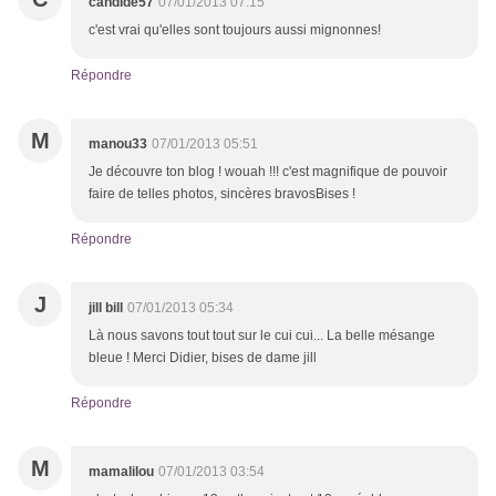
candide57
07/01/2013 07:15
c'est vrai qu'elles sont toujours aussi mignonnes!
Répondre
M
manou33
07/01/2013 05:51
Je découvre ton blog ! wouah !!! c'est magnifique de pouvoir
faire de telles photos, sincères bravosBises !
Répondre
J
jill bill
07/01/2013 05:34
Là nous savons tout tout sur le cui cui... La belle mésange
bleue ! Merci Didier, bises de dame jill
Répondre
M
mamalilou
07/01/2013 03:54