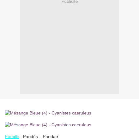
Publicité
Famill
e
: Paridés – Paridae