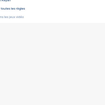
im Rayan
 toutes les règles
s les jeux vidéo
us choquant de Rockstar ? - Le scandale BULLY
e plus moche de Steam
du RÊVE tourne au CAUCHEMAR
pendant 8 heures
it… à tort
umiliés par un jeu vidéo
ire - Final Fantasy 8
ti un empire - Age of Empires
story DOFUS
tard, il crée l'un des pires jeux de tous les temps, MindsEye.