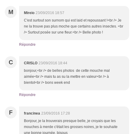
M
Mireio
23/09/2016 18:57
C'est surtout son surnom qui est laid et repoussant !<br /> Je
ne la trouve pas plus moche que certains autres insectes. <br
/> Surtout posée sur une fleur.<br /> Belle photo !
Répondre
C
CRISLO
23/09/2016 18:44
bonjour,<br /> de belles photos de cette mouche mal
aimée<br /> mais tu as su la mettre en valeur<br /> à
bientot<br /> bons week end
Répondre
F
francinea
23/09/2016 17:28
Bonjour, je la trouverais presque belle, je croyais que les
mouches à merde c'était les grosses noires, je te souhaite
une bonne journée, bisous