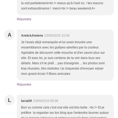
la voit parfaitement<br /> mieux qu'à l'oeil nu ! tes macros
sont extraordinaires ! merci<br /> beau weekend A+
Répondre
A
AnnickAmiens
23/09/2016 10:08
Je l'avais déjà remarquée et lui avais trouvée une
ressemblance avec les guêpes-abeilles par la couleur.
Agréable de découvrir cette mouche et d'en savoir plus sur
elle. Et avec toi, je suis certaine de la voir dans tous ses
détails. Mais s'il te plaît ... pas d'araignée ... tes photos sont
trop réussies, très réalistes ! je risquerais d'envoyer valser
mon grand écran !! Bises amicales
Répondre
L
lucia09
23/09/2016 09:08
Bon vu comme cela c'est vrai elle est très belle .<br /> Et je
préfère la regarder sur ton blog que l'entendre tourner autour