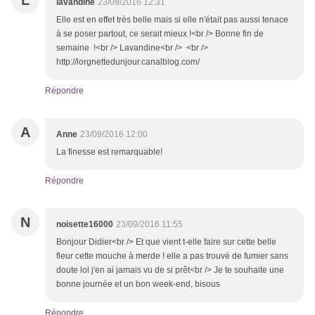
L
lavandine
23/09/2016 12:31
Elle est en effet très belle mais si elle n'était pas aussi tenace
à se poser partout, ce serait mieux !<br /> Bonne fin de
semaine !<br /> Lavandine<br /> <br />
http://lorgnettedunjour.canalblog.com/
Répondre
A
Anne
23/09/2016 12:00
La finesse est remarquable!
Répondre
N
noisette16000
23/09/2016 11:55
Bonjour Didier<br /> Et que vient t-elle faire sur cette belle
fleur cette mouche à merde ! elle a pas trouvé de fumier sans
doute lol j'en ai jamais vu de si prêt<br /> Je te souhaite une
bonne journée et un bon week-end, bisous
Répondre