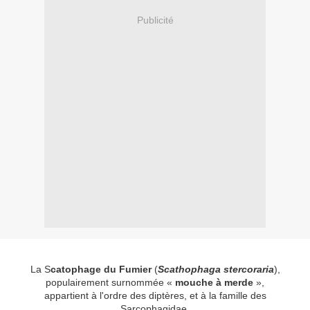
Publicité
La S
catophage du Fumier
(
Scathophaga stercoraria
),
populairement surnommée «
mouche à merde
»,
appartient à l'ordre des diptères, et à la famille des
Sarcophagidae.