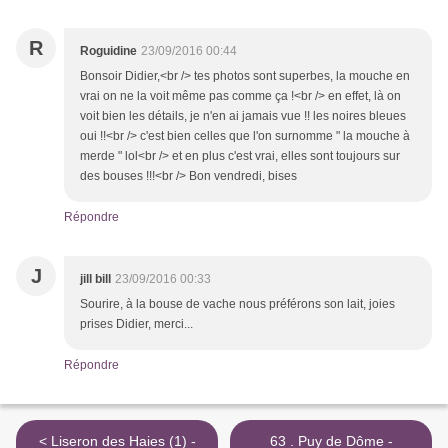
R
Roguidine
23/09/2016 00:44
Bonsoir Didier,<br /> tes photos sont superbes, la mouche en
vrai on ne la voit même pas comme ça !<br /> en effet, là on
voit bien les détails, je n'en ai jamais vue !! les noires bleues
oui !!<br /> c'est bien celles que l'on surnomme " la mouche à
merde " lol<br /> et en plus c'est vrai, elles sont toujours sur
des bouses !!!<br /> Bon vendredi, bises
Répondre
J
jill bill
23/09/2016 00:33
Sourire, à la bouse de vache nous préférons son lait, joies
prises Didier, merci...
Répondre
< Liseron des Haies (1) -
63 . Puy de Dôme -