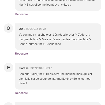
de la maison (chevaux et animaux par ici) donc c'est normal.
<br /> Bises et bonne journée<br /> Lucia
Répondre
O
OD
23/09/2016 08:36
Vu comme ça ta photo est très réussie...<br /> J'adore la
marguerite !<br /> Mais je n'aime pas les mouches !<br />
Bonne journée<br /> Bisous<br />
Répondre
F
Floralie
23/09/2016 08:17
Bonjour Didier,<br /> Tiens c'est une mouche mâle qui est
bien jolie sur ce coeur de marguerite<br /> Belle journée,
bises !
Répondre