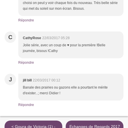
choisi on peut y voir chaque fois du nouveau. Très belle série
qui met du soleil sur mon écran. Bisous.
Répondre
C
CathyRose
22/03/2017 05:28
Jolie série, avec un coup de ♥ pour la première !Belle
journée, bisous !Cathy
Répondre
J
jill bill
22/03/2017 00:12
Banale des prairies ou gazons elle a pourtant le mérite
d'exister...; merci Didier !
Répondre
< Goura de Victoria (1) -
Echanges de Regards 2017