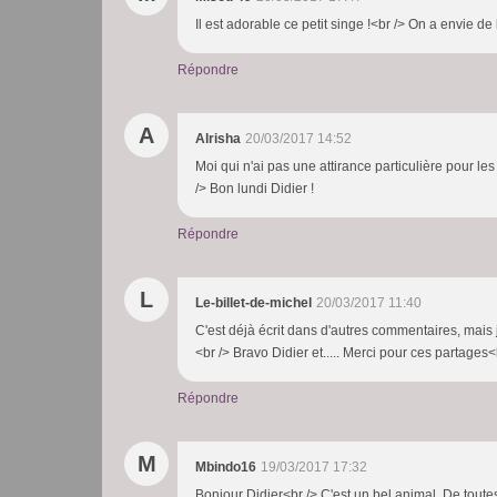
Il est adorable ce petit singe !<br /> On a envie de 
Répondre
A
Alrisha
20/03/2017 14:52
Moi qui n'ai pas une attirance particulière pour les 
/> Bon lundi Didier !
Répondre
L
Le-billet-de-michel
20/03/2017 11:40
C'est déjà écrit dans d'autres commentaires, mais j
<br /> Bravo Didier et..... Merci pour ces partages<
Répondre
M
Mbindo16
19/03/2017 17:32
Bonjour Didier<br /> C'est un bel animal. De toute