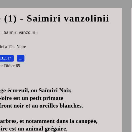
 (1) - Saimiri vanzolinii
 - Saimiri vanzolinii
ri à Tête Noire
03.2017
…
ar Didier 85
e écureuil, ou Saïmiri Noir,
Noire est un petit primate
front noir et au oreilles blanches.
 arbres, et notamment dans la canopée,
ire est un animal grégaire,