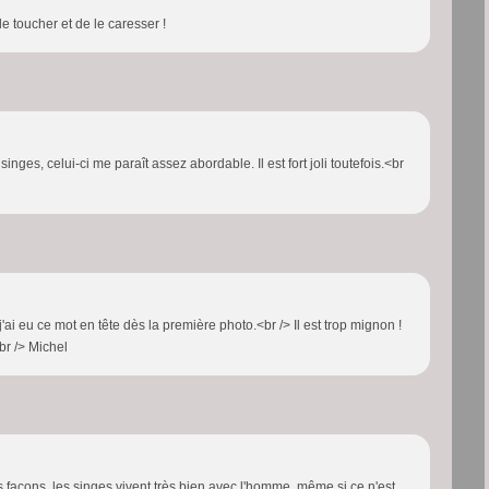
le toucher et de le caresser !
singes, celui-ci me paraît assez abordable. Il est fort joli toutefois.<br
'ai eu ce mot en tête dès la première photo.<br /> Il est trop mignon !
br /> Michel
s façons, les singes vivent très bien avec l'homme, même si ce n'est