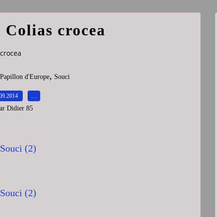
- Colias crocea
s crocea
,
Papillon d'Europe
Souci
09.2014
…
ar Didier 85