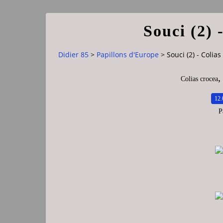
Souci (2) 
Didier 85
>
Papillons d'Europe
>
Souci (2) - Colia
,
Colias crocea
12.
P