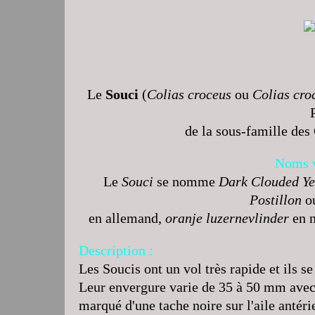
Le
Souci
(
Colias croceus
ou
Colias cro
de la sous-famille des
Noms v
Le
Souci
se nomme
Dark Clouded Ye
Postillon
o
en allemand,
oranje luzernevlinder
en n
Description :
Les Soucis ont un vol très rapide et ils s
Leur envergure varie de 35 à 50 mm avec 
marqué d'une tache noire sur l'aile antéri