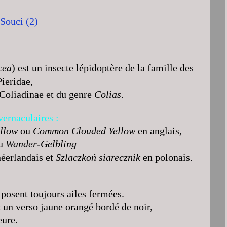
cea
) est un insecte lépidoptère de la famille des
Pieridae,
 Coliadinae et du genre
Colias
.
ernaculaires :
llow
ou
Common Clouded Yellow
en anglais,
u
Wander-Gelbling
éerlandais et
Szlaczkoń siarecznik
en polonais.
e posent toujours ailes fermées.
un verso jaune orangé bordé de noir,
eure.