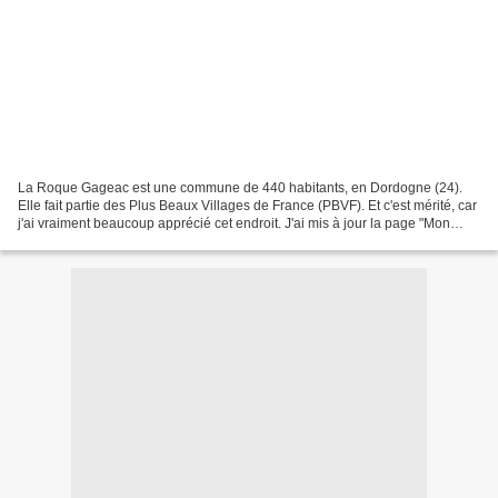
La Roque Gageac est une commune de 440 habitants, en Dordogne (24).
Elle fait partie des Plus Beaux Villages de France (PBVF). Et c'est mérité, car
j'ai vraiment beaucoup apprécié cet endroit. J'ai mis à jour la page "Mon
Matériel" pour ceux que ça intéresse....