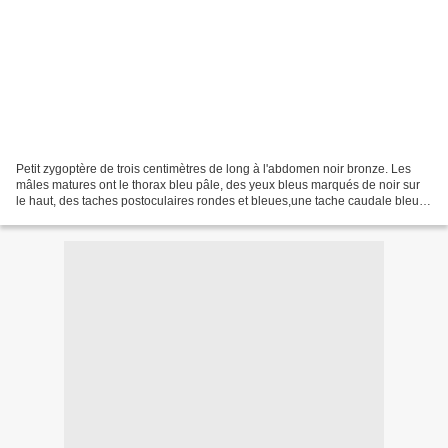
Petit zygoptère de trois centimètres de long à l'abdomen noir bronze. Les
mâles matures ont le thorax bleu pâle, des yeux bleus marqués de noir sur
le haut, des taches postoculaires rondes et bleues,une tache caudale bleue
et des ptérostigmas bicolores...