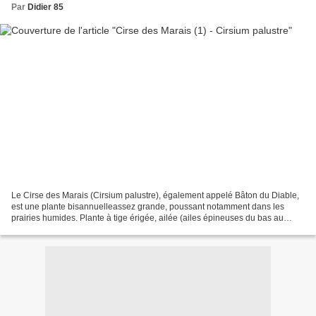
Par
Didier 85
Le Cirse des Marais (Cirsium palustre), également appelé Bâton du Diable,
est une plante bisannuelleassez grande, poussant notamment dans les
prairies humides. Plante à tige érigée, ailée (ailes épineuses du bas au
sommet de la tige). Longues feuilles...