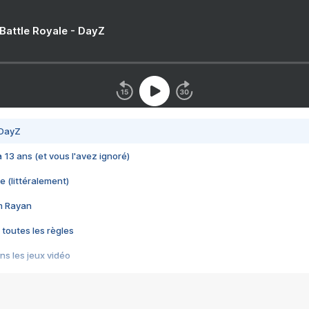
 Battle Royale - DayZ
 DayZ
 a 13 ans (et vous l'avez ignoré)
e (littéralement)
im Rayan
 toutes les règles
s les jeux vidéo
us choquant de Rockstar ? - Le scandale BULLY
e plus moche de Steam