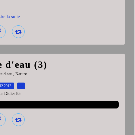
ire la suite
 d'eau (3)
,
e d'eau
Nature
12.2012
…
ar Didier 85