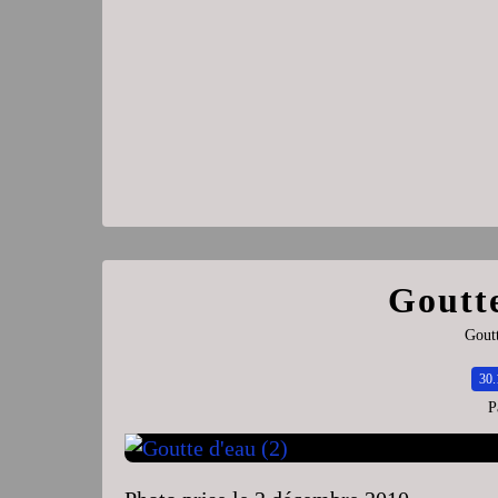
Goutte
Goutt
30.
P