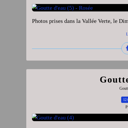
Photos prises dans la Vallée Verte, le D
L
Goutte
Goutt
12.
P