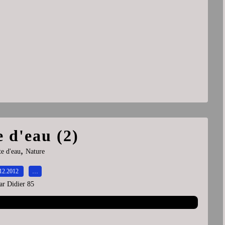
 d'eau (2)
,
e d'eau
Nature
12.2012
…
ar Didier 85