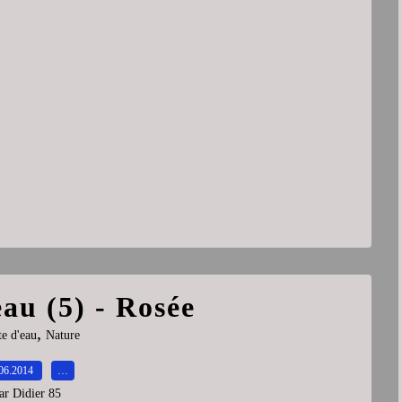
au (5) - Rosée
,
e d'eau
Nature
06.2014
…
ar Didier 85