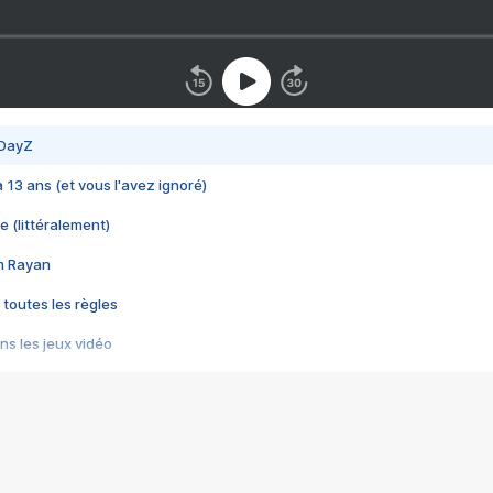
 DayZ
 a 13 ans (et vous l'avez ignoré)
e (littéralement)
im Rayan
 toutes les règles
s les jeux vidéo
us choquant de Rockstar ? - Le scandale BULLY
e plus moche de Steam
du RÊVE tourne au CAUCHEMAR