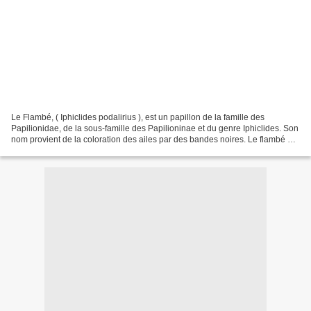
Le Flambé, ( Iphiclides podalirius ), est un papillon de la famille des
Papilionidae, de la sous-famille des Papilioninae et du genre Iphiclides. Son
nom provient de la coloration des ailes par des bandes noires. Le flambé est
un grand papillon de forme...