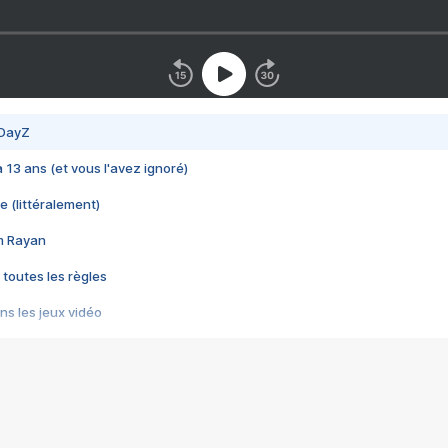
 DayZ
 a 13 ans (et vous l'avez ignoré)
e (littéralement)
im Rayan
 toutes les règles
s les jeux vidéo
us choquant de Rockstar ? - Le scandale BULLY
e plus moche de Steam
du RÊVE tourne au CAUCHEMAR