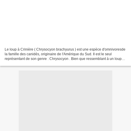
Le loup à Crinière ( Chrysocyon brachyurus ) est une espèce d'omnivoresde
la famille des canidés, originaire de l'Amérique du Sud. Il est le seul
représentant de son genre : Chrysocyon . Bien que ressemblant à un loup
ou à un grand renard,le Loup à Crinière...