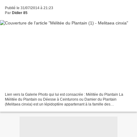
Publié le 31/07/2014 à 21:23
Par
Didier 85
Lien vers la Galerie Photo qui lui est consacrée : Mélitée du Plantain La
Mélitée du Plantain ou Déesse à Ceinturons ou Damier du Plantain
(Melitaea cinxia) est un lépidoptère appartenant à la famille des
Nymphalidae, à la sous-famille des Nymphalinae...