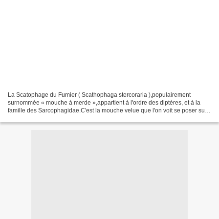
La Scatophage du Fumier ( Scathophaga stercoraria ),populairement
surnommée « mouche à merde »,appartient à l'ordre des diptères, et à la
famille des Sarcophagidae.C'est la mouche velue que l'on voit se poser sur
les bouses de vache dans les pâtures.Elle...