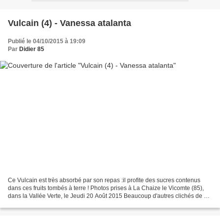
Vulcain (4) - Vanessa atalanta
Publié le 04/10/2015 à 19:09
Par
Didier 85
Ce Vulcain est très absorbé par son repas :il profite des sucres contenus
dans ces fruits tombés à terre ! Photos prises à La Chaize le Vicomte (85),
dans la Vallée Verte, le Jeudi 20 Août 2015 Beaucoup d'autres clichés de ce
papillon, dans la Galerie...