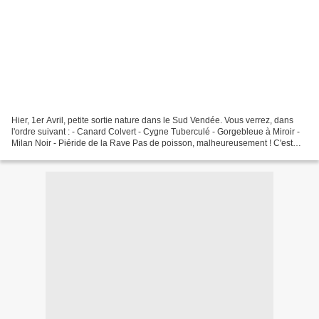
Hier, 1er Avril, petite sortie nature dans le Sud Vendée. Vous verrez, dans
l'ordre suivant : - Canard Colvert - Cygne Tuberculé - Gorgebleue à Miroir -
Milan Noir - Piéride de la Rave Pas de poisson, malheureusement ! C'est
parti pour le Diaporama. @...