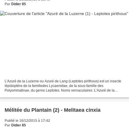
Par
Didier 85
L’Azuré de la Luzerne ou Azuré de Lang (Leptotes pirithous) est un insecte
lépidoptère de la familledes Lycaenidae, de la sous-famille des
Polyommatinae, du genre Leptotes. Noms vernaculaires :L’Azuré de la
luzerne se nomme en anglais Lang's Short-tailed...
Mélitée du Plantain (2) - Melitaea cinxia
Publié le 16/12/2015 à 17:42
Par
Didier 85