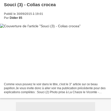
Souci (3) - Colias crocea
Publié le 30/09/2015 à 19:01
Par
Didier 85
Comme vous pouvez le voir dans le titre, c'est le 3° article sur ce beau
papillon.Je vous invite donc à aller voir ma publication précédente pour des
explications complètes : Souci (2) Photo prise à La Chaize le Vicomte -
Vendée (85), dans la Vallée Verte,...