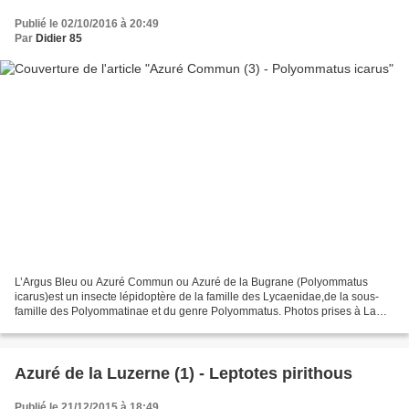
Publié le 02/10/2016 à 20:49
Par
Didier 85
L’Argus Bleu ou Azuré Commun ou Azuré de la Bugrane (Polyommatus
icarus)est un insecte lépidoptère de la famille des Lycaenidae,de la sous-
famille des Polyommatinae et du genre Polyommatus. Photos prises à La
Chaize le Vicomte (85), dans la Vallée Verte,...
Azuré de la Luzerne (1) - Leptotes pirithous
Publié le 21/12/2015 à 18:49