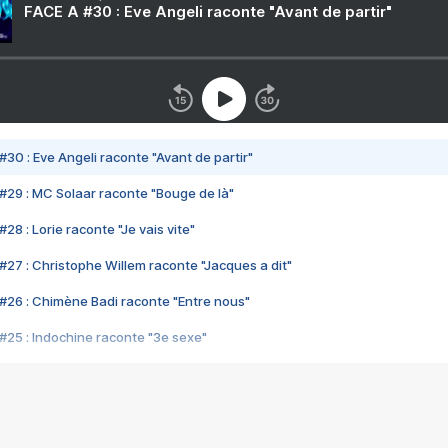
FACE A #30 : Eve Angeli raconte "Avant de partir"
#30 : Eve Angeli raconte "Avant de partir"
#29 : MC Solaar raconte "Bouge de là"
28 : Lorie raconte "Je vais vite"
#27 : Christophe Willem raconte "Jacques a dit"
#26 : Chimène Badi raconte "Entre nous"
#25 : Indochine raconte "3e sexe"
#24 : Zaho raconte "C'est chelou"
#23 : Patrick Bruel raconte "Au café des délices"
#22 : Kyo raconte "Le chemin"