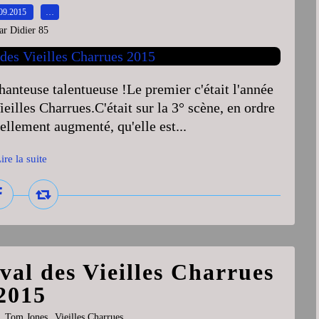
09.2015
…
ar Didier 85
hanteuse talentueuse !Le premier c'était l'année
eilles Charrues.C'était sur la 3° scène, en ordre
ellement augmenté, qu'elle est...
ire la suite
val des Vieilles Charrues
2015
,
,
Tom Jones
Vieilles Charrues