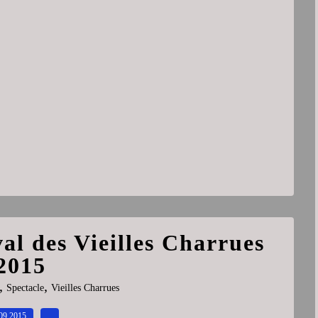
val des Vieilles Charrues
2015
,
,
Spectacle
Vieilles Charrues
09.2015
…