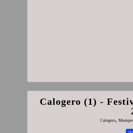
Calogero (1) - Festi
,
Calogero
Musique
24.