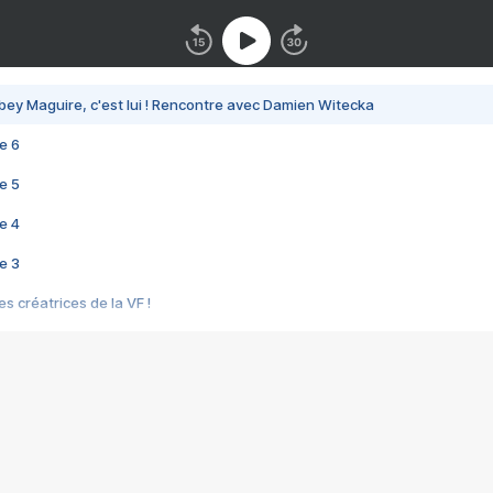
bey Maguire, c'est lui ! Rencontre avec Damien Witecka
e 6
e 5
e 4
e 3
s créatrices de la VF !
e 2
e 1
e Mektoub My Love arrive enfin ! Rencontre avec Shaïn Boumedine et Sal
i : après Toni en famille