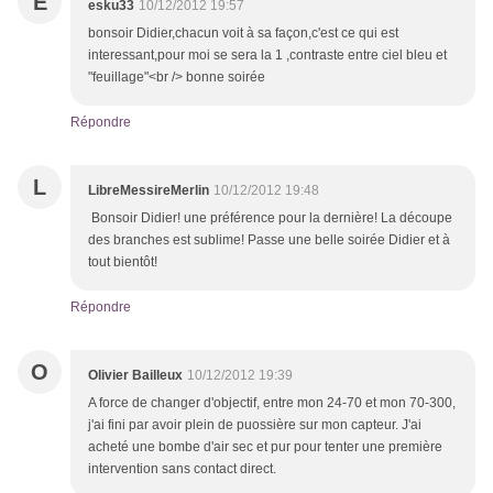
E
esku33
10/12/2012 19:57
bonsoir Didier,chacun voit à sa façon,c'est ce qui est
interessant,pour moi se sera la 1 ,contraste entre ciel bleu et
"feuillage"<br /> bonne soirée
Répondre
L
LibreMessireMerlin
10/12/2012 19:48
Bonsoir Didier! une préférence pour la dernière! La découpe
des branches est sublime! Passe une belle soirée Didier et à
tout bientôt!
Répondre
O
Olivier Bailleux
10/12/2012 19:39
A force de changer d'objectif, entre mon 24-70 et mon 70-300,
j'ai fini par avoir plein de puossière sur mon capteur. J'ai
acheté une bombe d'air sec et pur pour tenter une première
intervention sans contact direct.