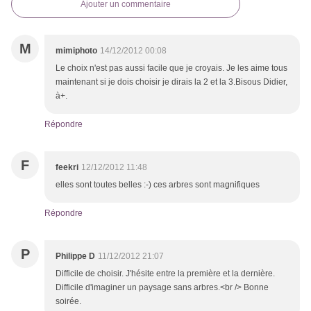
Ajouter un commentaire
M
mimiphoto
14/12/2012 00:08
Le choix n'est pas aussi facile que je croyais. Je les aime tous
maintenant si je dois choisir je dirais la 2 et la 3.Bisous Didier,
à+.
Répondre
F
feekri
12/12/2012 11:48
elles sont toutes belles :-) ces arbres sont magnifiques
Répondre
P
Philippe D
11/12/2012 21:07
Difficile de choisir. J'hésite entre la première et la dernière.
Difficile d'imaginer un paysage sans arbres.<br /> Bonne
soirée.