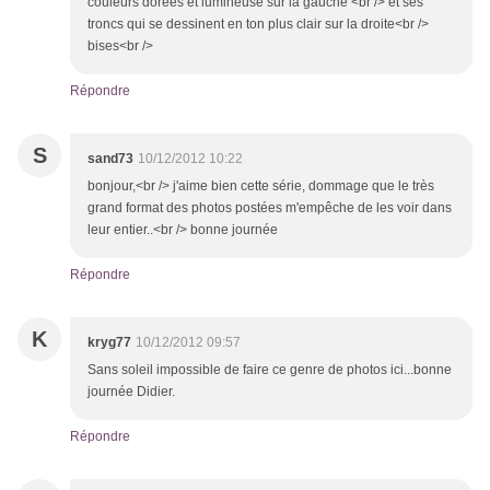
couleurs dorées et lumineuse sur la gauche <br /> et ses
troncs qui se dessinent en ton plus clair sur la droite<br />
bises<br />
Répondre
S
sand73
10/12/2012 10:22
bonjour,<br /> j'aime bien cette série, dommage que le très
grand format des photos postées m'empêche de les voir dans
leur entier..<br /> bonne journée
Répondre
K
kryg77
10/12/2012 09:57
Sans soleil impossible de faire ce genre de photos ici...bonne
journée Didier.
Répondre