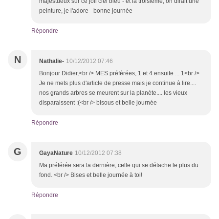
majestueux sur ce joli ciel bleu - et la troisième, on dirait une
peinture, je l'adore - bonne journée -
Répondre
N
Nathalie-
10/12/2012 07:46
Bonjour Didier,<br /> MES préférées, 1 et 4 ensuite ... 1<br />
Je ne mets plus d'article de presse mais je continue à lire....
nos grands arbres se meurent sur la planète.... les vieux
disparaissent :(<br /> bisous et belle journée
Répondre
G
GayaNature
10/12/2012 07:38
Ma préférée sera la dernière, celle qui se détache le plus du
fond. <br /> Bises et belle journée à toi!
Répondre