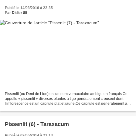
Publié le 14/03/2016 à 22:35
Par
Didier 85
Pissenlit (ou Dent de Lion) est un nom vernaculaire ambigu en français.On
appelle « pissenlit » diverses plantes à tige généralement creuseet dont
l'inflorescence est un capitule plat et jaune.Ce capitule est généralement à
fleurons ligulés.C'est la couleur...
Pissenlit (6) - Taraxacum
Publié le 09/05/2014 à 23:13