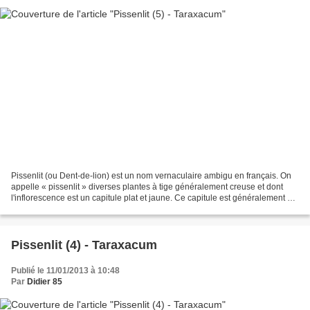
Pissenlit (ou Dent-de-lion) est un nom vernaculaire ambigu en français. On
appelle « pissenlit » diverses plantes à tige généralement creuse et dont
l'inflorescence est un capitule plat et jaune. Ce capitule est généralement à
fleurons ligulés. C'est...
Pissenlit (4) - Taraxacum
Publié le 11/01/2013 à 10:48
Par
Didier 85