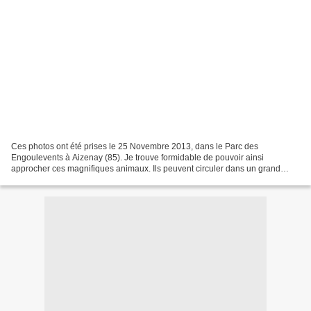
Ces photos ont été prises le 25 Novembre 2013, dans le Parc des
Engoulevents à Aizenay (85). Je trouve formidable de pouvoir ainsi
approcher ces magnifiques animaux. Ils peuvent circuler dans un grand
espace, moitié en prairie, moitié en sous-bois...