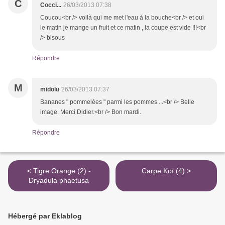
C
Cocci...
26/03/2013 07:38
Coucou<br /> voilà qui me met l'eau à la bouche<br /> et oui
le matin je mange un fruit et ce matin , la coupe est vide !!!<br
/> bisous
Répondre
M
midolu
26/03/2013 07:37
Bananes " pommelées " parmi les pommes ...<br /> Belle
image. Merci Didier.<br /> Bon mardi.
Répondre
< Tigre Orange (2) -
Carpe Koï (4) >
Dryadula phaetusa
Hébergé par Eklablog