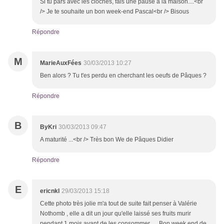
Si tu pars avec les cloches, fais une pause à la maison....<br
/> Je te souhaite un bon week-end Pascal<br /> Bisous
Répondre
M
MarieAuxFées
30/03/2013 10:27
Ben alors ? Tu t'es perdu en cherchant les oeufs de Pâques ?
Répondre
B
ByKri
30/03/2013 09:47
A maturité ...<br /> Très bon We de Pâques Didier
Répondre
E
ericnkl
29/03/2013 15:18
Cette photo très jolie m'a tout de suite fait penser à Valérie
Nothomb , elle a dit un jour qu'elle laissé ses fruits murir
pendant 1 mois avant de les consommer .... Bon week end de