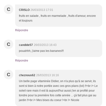
C
CRISLO
26/03/2013 17:01
fruits en salade , fruits en marmelade , fruits d'amour, encore
et toujours
Répondre
C
candide57
26/03/2013 16:43
pouahhh, j'aime pas les bananes!!!
Répondre
C
cheznous62
26/03/2013 16:16
Un belle page vitaminée Didier, on n'a plus qu'à se servir, ils
sont si bien à notre portée avec ces gros plans (lol) !!<br /> Le
soleil rare mais il est là aujourd'hui aussi j'en ai profité pour
tondre pour la première fois cette année ... çà fait plus gai au
jardin !!<br /> Mes bises du coeur !<br /> Nicole