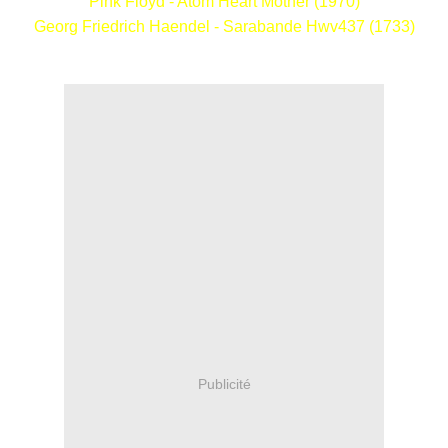
Pink Floyd - Atom Heart Mother (1970)
Georg Friedrich Haendel - Sarabande Hwv437 (1733)
Publicité