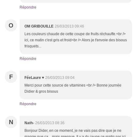
Répondre
O
OM GRIBOUILLE
26/03/2013 09:46
Les couleurs chaude de cette coupe de fruits réchauffe.<br />
ici, ce matin c'est gris et froid<br /> Alors je t'envoie des bisous
frisquets...
Répondre
F
FéeLaure ♥
26/03/2013 09:04
Merci pour cette source de vitamines <br /> Bonne journée
Didier & gros bisous
Répondre
N
Nath-
26/03/2013 08:36
Bonjour Dider, en ce moment, je ne vais pas dire que je ne
mange que ça... mais presque. Il y a du jaune ce matin par ici