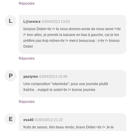
Répondre
L
L@urence
03/04/2013 13:03
bonjour Didier<br /> tu nous donnes envie de nous servir !<br
/> bon allez, je prends la banane en bas à gauche, car je les
préfère pas trop mûres<br /> merci beaucoup :-)<br /> bisous
Didier
Répondre
P
pastyme
03/04/2013 10:49
Une composition "vitaminée", pour une journée plutôt
fraîche....malgré le soleil<br /> bonne journée
Répondre
E
eva40
01/04/2013 21:22
fruits de saison, très beau rendu, bravo Didier.<br /> Je te