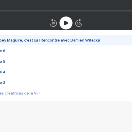
bey Maguire, c'est lui ! Rencontre avec Damien Witecka
e 6
e 5
e 4
e 3
s créatrices de la VF !
e 2
e 1
e Mektoub My Love arrive enfin ! Rencontre avec Shaïn Boumedine et Sal