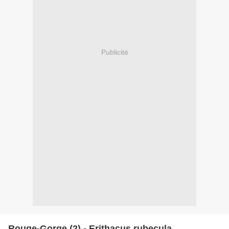
Publicité
Rouge-Gorge (2) - Erithacus rubecula