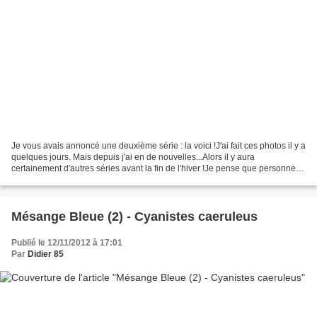
Je vous avais annoncé une deuxième série : la voici !J'ai fait ces photos il y a
quelques jours. Mais depuis j'ai en de nouvelles...Alors il y aura
certainement d'autres séries avant la fin de l'hiver !Je pense que personne
ne s'en plaindra... pas moi...
Mésange Bleue (2) - Cyanistes caeruleus
Publié le 12/11/2012 à 17:01
Par
Didier 85