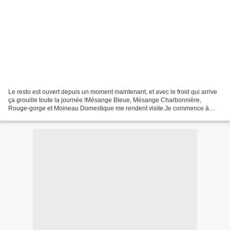
Le resto est ouvert depuis un moment maintenant, et avec le froid qui arrive
ça grouille toute la journée !Mésange Bleue, Mésange Charbonnière,
Rouge-gorge et Moineau Domestique me rendent visite.Je commence à
vous les présenter. C'est le tour de la Mésange...