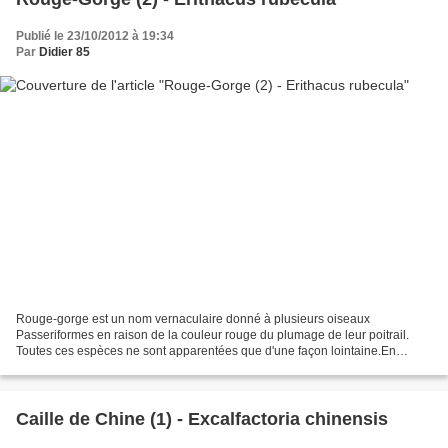
Publié le 23/10/2012 à 19:34
Par
Didier 85
Rouge-gorge est un nom vernaculaire donné à plusieurs oiseaux
Passeriformes en raison de la couleur rouge du plumage de leur poitrail.
Toutes ces espèces ne sont apparentées que d'une façon lointaine.En
Europe, Rouge-gorge fait plus particulièrement référence...
Caille de Chine (1) - Excalfactoria chinensis