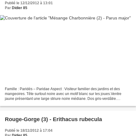
Publié le 12/12/2012 à 13:01
Par
Didier 85
Famille : Paridés – Paridae Aspect : Visiteur familier des jardins et des
mangeoires. Tête surtout noire avec un motif blanc sur les joues.Ventre
jaune présentant une large striure noire médiane. Dos gris-verdâtre.
Dimensions : Longueur 13,5 à 15 cm -...
Rouge-Gorge (3) - Erithacus rubecula
Publié le 18/11/2012 à 17:04
Par
Didier 85