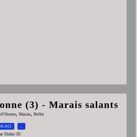
lonne (3) - Marais salants
,
,
 d'Olonne
Marais
Reflet
08.2012
…
ar Didier 85