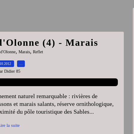
 d'Olonne (4) - Marais
,
,
 d'Olonne
Marais
Reflet
10.2012
…
ar Didier 85
nement naturel remarquable : rivières de
ssons et marais salants, réserve ornithologique,
ximité du pôle touristique des Sables...
ire la suite