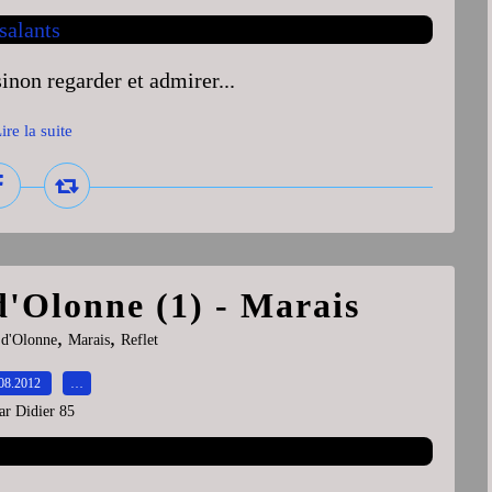
inon regarder et admirer...
ire la suite
 d'Olonne (1) - Marais
,
,
 d'Olonne
Marais
Reflet
08.2012
…
ar Didier 85