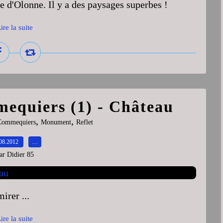
le d'Olonne. Il y a des paysages superbes !
ire la suite
mequiers (1) - Château
,
,
Commequiers
Monument
Reflet
08.2012
…
ar Didier 85
irer ...
ire la suite