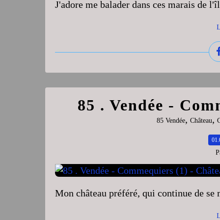
J'adore me balader dans ces marais de l'î
L
85 . Vendée - Com
,
,
85 Vendée
Château
01.
P
Mon château préféré, qui continue de se m
L