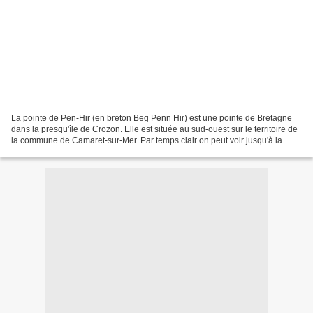
La pointe de Pen-Hir (en breton Beg Penn Hir) est une pointe de Bretagne
dans la presqu'île de Crozon. Elle est située au sud-ouest sur le territoire de
la commune de Camaret-sur-Mer. Par temps clair on peut voir jusqu'à la
pointe du Raz et l'île de Sein,ainsi...