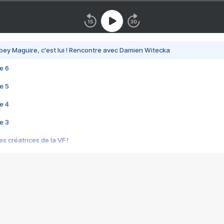
bey Maguire, c'est lui ! Rencontre avec Damien Witecka
e 6
e 5
e 4
e 3
s créatrices de la VF !
e 2
e 1
e Mektoub My Love arrive enfin ! Rencontre avec Shaïn Boumedine et Sal
i : après Toni en famille