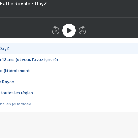
 Battle Royale - DayZ
 DayZ
 a 13 ans (et vous l'avez ignoré)
e (littéralement)
im Rayan
 toutes les règles
s les jeux vidéo
us choquant de Rockstar ? - Le scandale BULLY
e plus moche de Steam
du RÊVE tourne au CAUCHEMAR