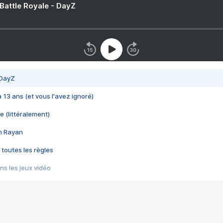
 Battle Royale - DayZ
 DayZ
 a 13 ans (et vous l'avez ignoré)
e (littéralement)
im Rayan
 toutes les règles
s les jeux vidéo
us choquant de Rockstar ? - Le scandale BULLY
e plus moche de Steam
du RÊVE tourne au CAUCHEMAR