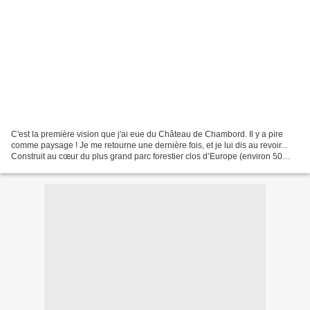
C'est la première vision que j'ai eue du Château de Chambord. Il y a pire
comme paysage ! Je me retourne une dernière fois, et je lui dis au revoir...
Construit au cœur du plus grand parc forestier clos d’Europe (environ 50
km2 ceint par un mur de 32...