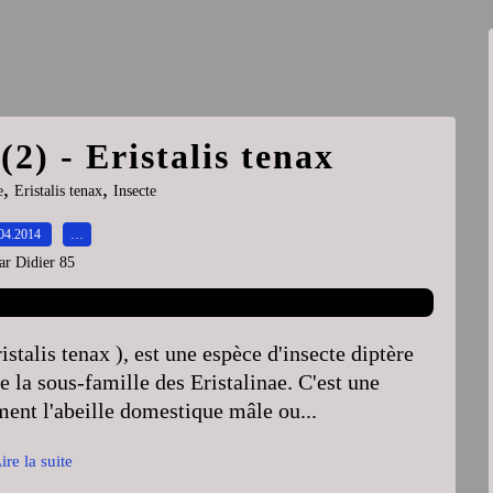
(2) - Eristalis tenax
,
,
e
Eristalis tenax
Insecte
04.2014
…
ar Didier 85
ristalis tenax ), est une espèce d'insecte diptère
e la sous-famille des Eristalinae. C'est une
ent l'abeille domestique mâle ou...
ire la suite