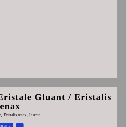
Eristale Gluant / Eristalis
tenax
,
,
e
Eristalis tenax
Insecte
08.2012
…