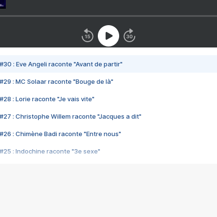
#30 : Eve Angeli raconte "Avant de partir"
#29 : MC Solaar raconte "Bouge de là"
28 : Lorie raconte "Je vais vite"
#27 : Christophe Willem raconte "Jacques a dit"
#26 : Chimène Badi raconte "Entre nous"
#25 : Indochine raconte "3e sexe"
#24 : Zaho raconte "C'est chelou"
#23 : Patrick Bruel raconte "Au café des délices"
#22 : Kyo raconte "Le chemin"