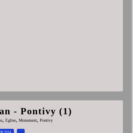
an - Pontivy (1)
,
,
,
au
Eglise
Monument
Pontivy
08.2014
…