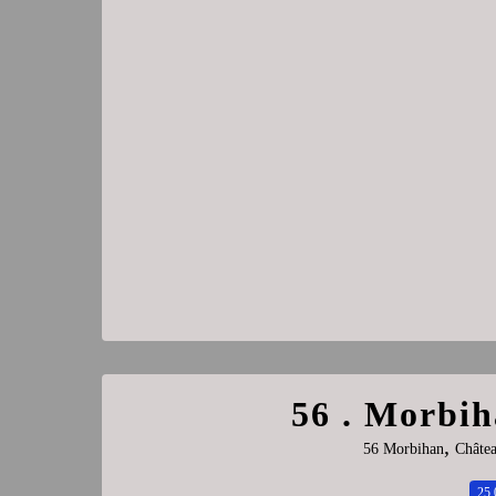
56 . Morbih
,
56 Morbihan
Châte
25.