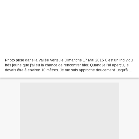
Photo prise dans la Vallée Verte, le Dimanche 17 Mai 2015 C'est un individu
très jeune que j'ai eu la chance de rencontrer hier. Quand je l'ai aperçu, je
devais être à environ 10 mètres. Je me suis approché doucement jusqu'à 5
mètres, où j'ai pu faire...