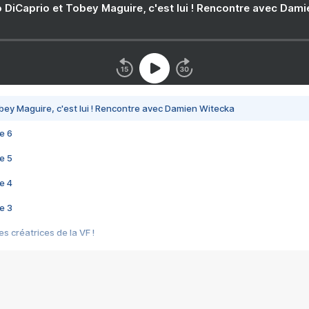
 DiCaprio et Tobey Maguire, c'est lui ! Rencontre avec Dam
bey Maguire, c'est lui ! Rencontre avec Damien Witecka
e 6
e 5
e 4
e 3
s créatrices de la VF !
e 2
e 1
e Mektoub My Love arrive enfin ! Rencontre avec Shaïn Boumedine et Sal