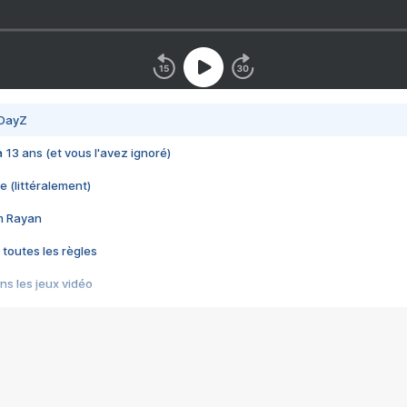
 DayZ
 a 13 ans (et vous l'avez ignoré)
e (littéralement)
im Rayan
 toutes les règles
s les jeux vidéo
us choquant de Rockstar ? - Le scandale BULLY
e plus moche de Steam
du RÊVE tourne au CAUCHEMAR