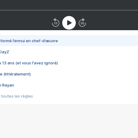
nsformé l’ennui en chef-d’œuvre
 DayZ
 a 13 ans (et vous l'avez ignoré)
e (littéralement)
im Rayan
 toutes les règles
s les jeux vidéo
us choquant de Rockstar ? - Le scandale BULLY
e plus moche de Steam