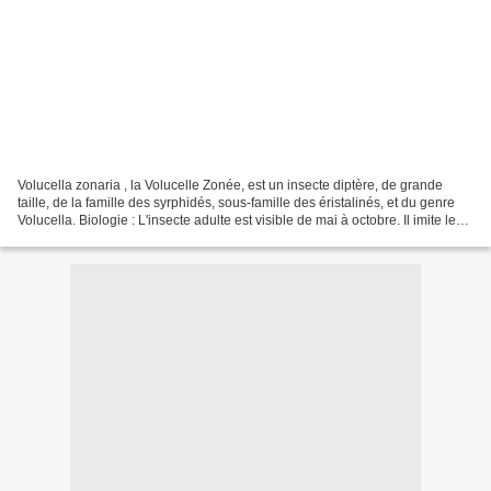
Volucella zonaria , la Volucelle Zonée, est un insecte diptère, de grande
taille, de la famille des syrphidés, sous-famille des éristalinés, et du genre
Volucella. Biologie : L'insecte adulte est visible de mai à octobre. Il imite le
frelon européen (Vespa...