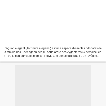
L'Agrion élégant ( Ischnura elegans ) est une espèce d'insectes odonates de
la famille des Coénagrionidés,du sous-ordre des Zygoptères (« demoiselles
»). Vu la couleur violette de cet individu, je pense qu'il s'agit d'un juvénile,
d'une femelle !Les adultes...