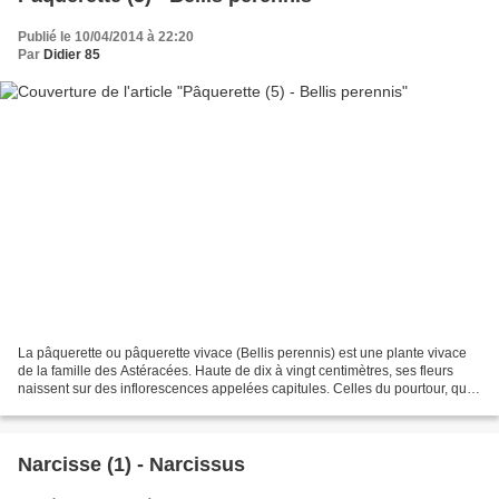
Publié le 10/04/2014 à 22:20
Par
Didier 85
La pâquerette ou pâquerette vivace (Bellis perennis) est une plante vivace
de la famille des Astéracées. Haute de dix à vingt centimètres, ses fleurs
naissent sur des inflorescences appelées capitules. Celles du pourtour, que
l'on croit à tort être des...
Narcisse (1) - Narcissus