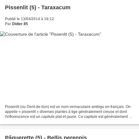
Pissenlit (5) - Taraxacum
Publié le 13/04/2014 à 18:12
Par
Didier 85
Pissenlit (ou Dent-de-lion) est un nom vernaculaire ambigu en français. On
appelle « pissenlit » diverses plantes à tige généralement creuse et dont
l'inflorescence est un capitule plat et jaune. Ce capitule est généralement à
fleurons ligulés. C'est...
Pâquerette (5) - Bellis perennis