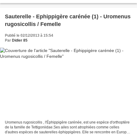
espace, moitié en prairie, moitié en sous-bois...
Sauterelle - Ephippigère carénée (1) - Uromenus
rugosicollis / Femelle
Publié le 02/12/2013 à 15:54
Par
Didier 85
Uromenus rugosicollis , l'Éphippigère carénée, est une espèce d'orthoptère
de la famille de Tettigoniidae.Ses ailes sont atrophiées comme celles
d'autres espèces de sauterelles éphippigères. Elle se rencontre en Europe :
en Espagne, en France, dans le...