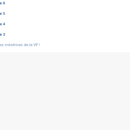
e 6
e 5
e 4
e 3
s créatrices de la VF !
e 2
e 1
e Mektoub My Love arrive enfin ! Rencontre avec Shaïn Boumedine et Sal
i : après Toni en famille
elle réalise le bouleversant Dites lui que je l'aime
ais ! Rencontre autour de Vie privée de Rebecca Zlotowski
 de Marguerite, Grave... Rencontre avec Ella Rumpf
 Les Rêveurs, un film intime sur la santé mentale