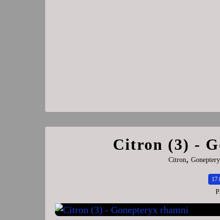
Citron (3) - 
,
Citron
Goneptery
17.
P