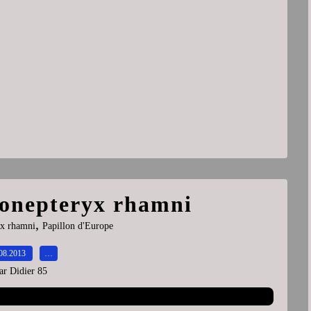
Gonepteryx rhamni
,
x rhamni
Papillon d'Europe
08.2013
…
ar Didier 85