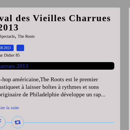
val des Vieilles Charrues
2013
,
Spectacle
The Roots
08.2013
…
ar Didier 85
p-hop américaine,The Roots est le premier
stiqueet à laisser boîtes à rythmes et sons
originaire de Philadelphie développe un rap...
ire la suite